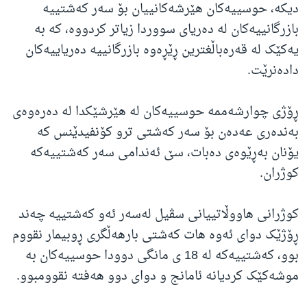
دیکە، حوسییەکان هێرشەکانییان بۆ سەر کەشتییە
بازرگانییەکان لە دەریای سووردا زیاتر کردووە، کە بە
یەکێک لە قەرەباڵغترین ڕێڕەوە بازرگانییە دەریاییەکان
دادەنرێت.
ڕۆژی چوارشەممە حوسییەکان لە هێرشێکدا لە دەرەوەی
بەندەری عەدەن بۆ سەر کەشتی ترو کۆنفیدێنس کە
یۆنان بەڕێوەی دەبات، سێ ئەندامی سەر کەشتییەکە
کوژران.
کوژرانی هاووڵاتییانی سڤیل لەسەر ئەو کەشتییە چەند
ڕۆژێک دوای ئەوە هات کەشتی بارهەڵگری ڕوبیمار نقووم
بوو، کەشتییەکە لە 18 ی مانگی دوودا حوسییەکان بە
موشەکێک کردیانە ئامانج و دوای دوو هەفتە نقوومبوو.