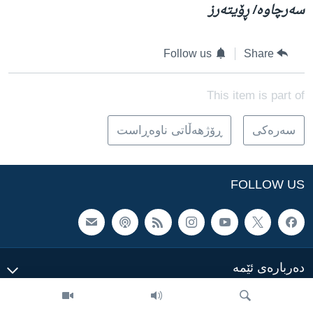
سەرچاوە/ ڕۆیتەرز
Follow us
Share
This item is part of
سه‌ره‌کی
ڕۆژهه‌ڵاتی ناوه‌ڕاست
FOLLOW US
ده‌رباره‌ی ئێمه‌