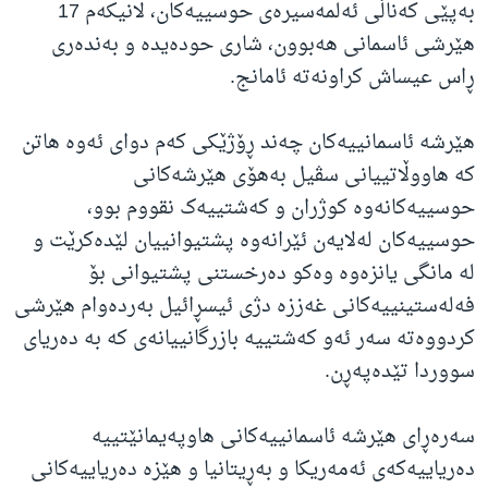
بەپێی کەناڵی ئەلمەسیرەی حوسییەکان، لانیکەم 17
هێرشی ئاسمانی هەبوون، شاری حودەیدە و بەندەری
ڕاس عیساش کراونەتە ئامانج.
هێرشە ئاسمانییەکان چەند ڕۆژێکی کەم دوای ئەوە هاتن
کە هاووڵاتییانی سڤیل بەهۆی هێرشەکانی
حوسییەکانەوە کوژران و کەشتییەک نقووم بوو،
حوسییەکان لەلایەن ئێرانەوە پشتیوانییان لێدەکرێت و
لە مانگی یانزەوە وەکو دەرخستنی پشتیوانی بۆ
فەلەستینییەکانی غەززە دژی ئیسڕائیل بەردەوام هێرشی
کردووەتە سەر ئەو کەشتییە بازرگانییانەی کە بە دەریای
سووردا تێدەپەڕن.
سەرەڕای هێرشە ئاسمانییەکانی هاوپەیمانێتییە
دەریاییەکەی ئەمەریکا و بەڕیتانیا و هێزە دەریاییەکانی