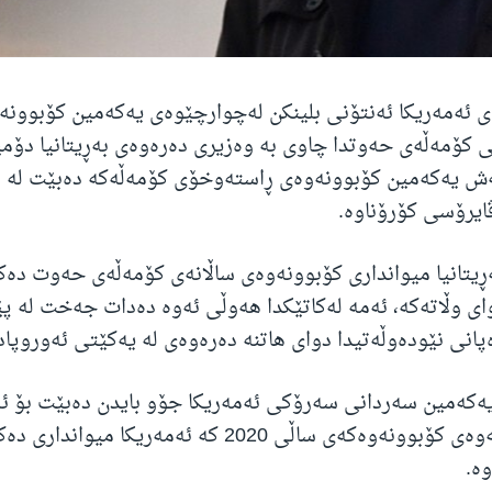
 ئەمەریکا ئەنتۆنی بلینکن لەچوارچێوەی یەکەمین کۆبوونە
ی کۆمەڵەی حەوتدا چاوی بە وەزیری دەرەوەی بەڕیتانیا دۆم
ش یەکەمین کۆبوونەوەی ڕاستەوخۆی کۆمەڵەکە دەبێت لە د
ایرۆسی کۆرۆناوە.
تانیا میوانداری کۆبوونەوەی ساڵانەی کۆمەڵەی حەوت دەکا
ای وڵاتەکە، ئەمە لەکاتێکدا هەوڵی ئەوە دەدات جەخت لە 
پانی نێودەوڵەتیدا دوای هاتنە دەرەوەی لە یەکێتی ئەوروپادا
ەکەمین سەردانی سەرۆکی ئەمەریکا جۆو بایدن دەبێت بۆ ئە
ئەوەش دوای ئەوەی کۆبوونەوەکەی ساڵی 2020 کە ئەمەریکا میوانداری
ە.