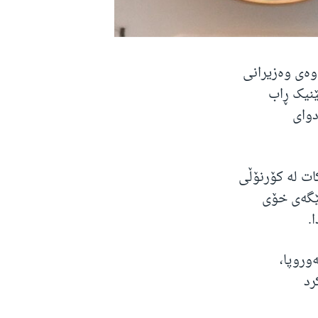
وەی وەزیرانی
ێنیک ڕاب
وای
ت لە کۆرنۆڵی
پێگەی خۆی
.
وروپا،
 دەکرد