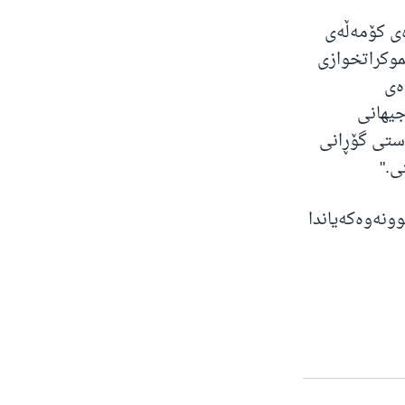
ەی کۆمەڵەی
موکراتخوازی
ەی
جیهانی
استی گۆڕانی
ی."
ونەوەکەیاندا