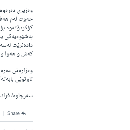
وەزیری دەرەوەی
حەوت لەم هەفتە
کۆکردۆتەوە بۆ 
بەشێوەیەکی یەک
دادەنرێت لەسەر
کەش و هەوا و پ
وەزارەتی دەرەو
تاوتوێی بابەتەک
سەرچاوە/ فرا
Share