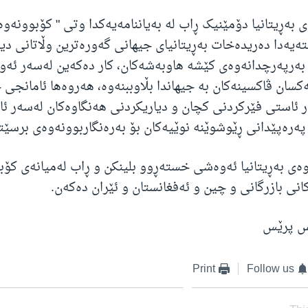
 بەڕیتانیا دۆمێنیک ڕاب لە بەیاننامەیەکدا وتی " کۆبوونەو
یەدا دەریدەخات بەڕیتانیای جیهانی گەورەترین وڵاتانی دی
بەرپەرچدانەوەی کێشە هاوبەشەکان، کار دەکەین لەسەر ئەو
سان ڤاکسینەکان بە جیهاندا بڵاوببنەوە، هەروەها ئامانجی 
 ئاستی فێرکردنی کچان و دیاریکردنی هەنگاوەکان لەسەر ئ
ەرەپێدانی ڕێوشوێنە نوێیەکان بۆ بەرەنگاربوونەوەی برسێت
ەی بەڕیتانیا ئەوەشی خستەڕوو بلینکن و ڕاب لەمیانەی کۆبو
انی بازرگانی و چین و ئەفغانستان و ئێران دەکەن.
نس پرێس
Print
Follow us