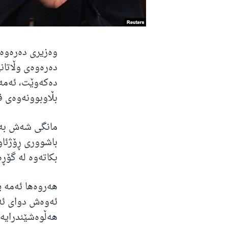
وەزیری دەرەوەی
دەرەوەی وڵاتان
دەکەوێت، ئەمە
بڵاوبوونەوەی ڤ
مانگی شەش بەڕی
باشووری ڕۆژئاو
بکاتەوە لە گۆڕە
هەروەها ئەمە ی
هەڵوەشێندرایەو