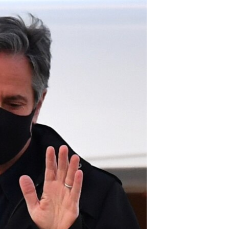
ژیان لە فەرهەنگدا