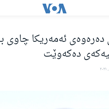
دەرەوەی ئەمەریکا چاوی بە
نیەکەی دەکەوێت