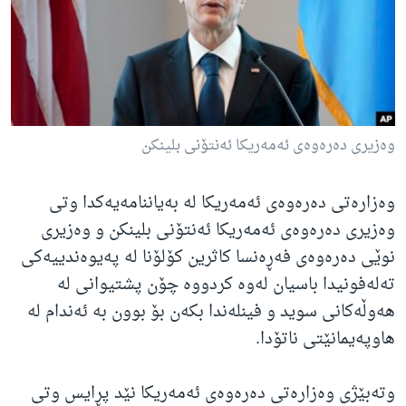
ژیان لە فەرهەنگدا
Learning English
FOLLOW US
وەزیری دەرەوەی ئەمەریکا ئەنتۆنی بلینکن
زمانه‌کان
وەزارەتی دەرەوەی ئەمەریکا لە بەیاننامەیەکدا وتی
وەزیری دەرەوەی ئەمەریکا ئەنتۆنی بلینکن و وەزیری
نوێی دەرەوەی فەڕەنسا کاثرین کۆلۆنا لە پەیوەندییەکی
تەلەفونیدا باسیان لەوە کردووە چۆن پشتیوانی لە
هەوڵەکانی سوید و فینلەندا بکەن بۆ بوون بە ئەندام لە
هاوپەیمانێتی ناتۆدا.
وتەبێژی وەزارەتی دەرەوەی ئەمەریکا نێد پڕایس وتی