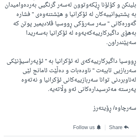
بلینکن و کۆلۆنا ڕێکەوتوون لەسەر گرنگیی بەردەوامیدان
بە پشتیوانییەکان لە ئۆکرانیا و هێشتنەوەی " فشارە
گەورەکانی " سەر سەرۆکی ڕووسیا ڤلادیمیر پوتن کە
بەهۆی داگیرکارییەکەیەوە لە ئۆکرانیا بەسەریدا
سەپێندراون.
ڕووسیا داگیرکارییەکەی لە ئۆکرانیا بە " ئۆپەراسیۆنێکی
سەربازیی تایبەت " ناودەبات و دەڵێت ئامانج لێی
لەناوبردنی توانا سەربازییەکانی ئۆکرانیا و نەتەوە
پەرستە مەترسیدارەکانی ئەو وڵاتەیە.
سەرچاوە/ ڕۆیتەرز
Follow us
Share