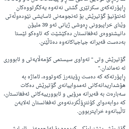
ڕاپۆرتەکەی سکرتێری گشتی نەتەوە یەکگرتووەکان
ئەنتۆنیۆ گۆتیرێش بۆ ئەنجومەنی ئاسایشی نێودەوڵەتی
وێنای خراپبوونی ڕەوشی ژیانی ئەو 39 ملیۆن
دانیشتووەی ئەفغانستان دەکێشێت کە تاوەکو ئێستا
بەدەست قەیرانە جیاجیاکانەوە دەناڵێنن.
گۆتیرێش وتی " تەواوی سیستمی کۆمەڵایەتی و ئابووری
لە نەماندان."
ڕاپۆرتەکە کە دەست ڕۆیتەرز کەوتووە، ئاماژە بە
هۆشداریدانەکانی ئەمدواییانەی گۆتیرێش دەکات
سەبارەت بە قەیرانە مرۆیی و ئابوورییەکانی ئەفغانستان،
کە دوابەدوای کۆنتڕۆڵکردنەوەی ئەفغانستان لەلایەن
تاڵیبانەوە خراپتربوون.
گۆتیرێش پێشنیارێکی کردووە بۆ ئەئجومەنی ئاسایشی