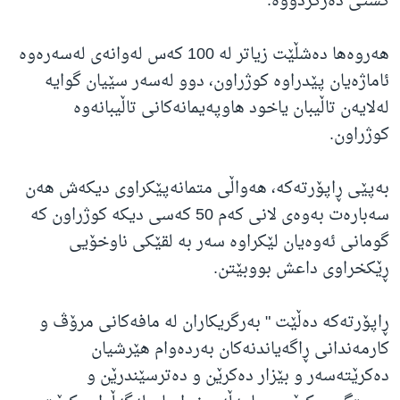
گشتی دەرکردووە.
هەروەها دەشڵێت زیاتر لە 100 کەس لەوانەی لەسەرەوە
ئاماژەیان پێدراوە کوژراون، دوو لەسەر سێیان گوایە
لەلایەن تاڵیبان یاخود هاوپەیمانەکانی تاڵیبانەوە
کوژراون.
بەپێی ڕاپۆرتەکە، هەواڵی متمانەپێکراوی دیکەش هەن
سەبارەت بەوەی لانی کەم 50 کەسی دیکە کوژراون کە
گومانی ئەوەیان لێکراوە سەر بە لقێکی ناوخۆیی
ڕێکخراوی داعش بووبێتن.
ڕاپۆرتەکە دەڵێت " بەرگریکاران لە مافەکانی مرۆڤ و
کارمەندانی ڕاگەیاندنەکان بەردەوام هێرشیان
دەکرێتەسەر و بێزار دەکرێن و دەترسێندرێن و