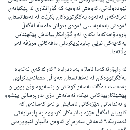
نێودەوڵەتی، ئەوەش ئەوەیە کە گۆڕانکاری لە پێکهاتەی
ئەرکەکەی نەتەوە یەکگرتووەکان بکرێت لە ئەفغانستان،
ئەوەش بەمەبەستی ئەوەی بتوانن مامەڵە لەگەڵ
بارودۆخەکەدا بکەن، لەو گۆڕانکارییانەش پێکهێنانی
یەکەیەکی نوێی چاودێریکردنی مافەکانی مرۆڤە لەو
وڵاتەدا.
لە ڕاپۆرتەکەدا ئاماژە بەوەدراوە " ئەرکەکەی نەتەوە
یەکگرتووەکان لە ئەفغانستان هەواڵی متمانەپێکراوی
بەدەست دەگات لەسەر کوشتن و بێسەروشوێن بوون و
پێشێلکارییەکانی دیکە، ئەمانەش دژی بەرپرسانی پێشوو
و ئەندامانی هێزەکانی ئاسایش و ئەو کەسانەی کە
کارییان لەگەڵ هێزە بیانیەکان کردووە بە ڕابەرایەتی
ئەمەریکا." ئەمەش سەرەڕای ئەوەی تاڵیبان لێبووردنی