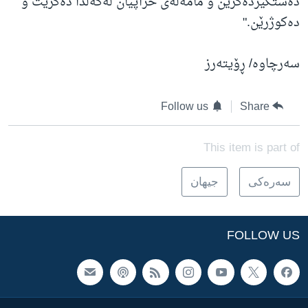
دەستگیردەکرێن و مامەڵەی خراپیان لەگەڵدا دەکرێت و
دەکوژرێن."
سەرچاوە/ ڕۆیتەرز
Follow us
Share
This item is part of
سه‌ره‌کی
جیهان
FOLLOW US