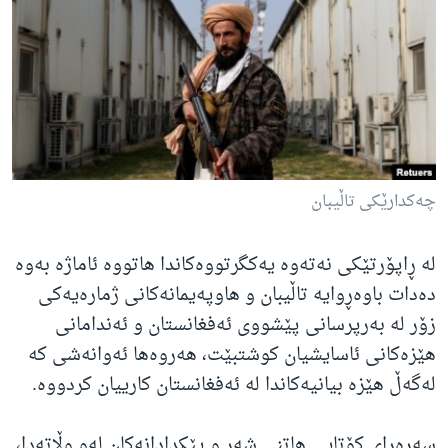
ژیان لە فەرهەنگدا
Learning English
FOLLOW US
زمانه‌کان
چەکدارێکی تاڵیبان
لە ڕاپۆرتێکی نەتەوە یەکگرتووەکاندا هاتووە ئاماژە بەوە
دەدات باوەڕوایە تاڵیبان و هاوپەیمانەکانی ژمارەیەکی
زۆر لە بەرپرسانی پێشووی ئەفغانستان و ئەندامانی
هێزەکانی ئاسایشیان کوشتبێت، هەروەها ئەوانەشی کە
لەگەڵ هێزە بیانیەکاندا لە ئەفغانستان کارییان کردووە.
سەرەڕای کۆتایی هاتنی شەڕ و پێکدادانەکان لەو وڵاتەدا،