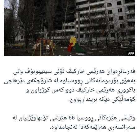
ژیان لە فەرهەنگدا
Learning English
FOLLOW US
زمانه‌کان
فەرمانڕەوای هەرێمی خارکیڤ ئۆلی سینیهوبۆڤ وتی
بەهۆی بۆردومانەکانی ڕووسیاوە لە شارۆچکەی دێرهاچی
باکووری هەرێمی خارکیڤ دوو کەس کوژراون و
کۆمەڵێکی دیکە برینداربوون.
وتیشی هێزەکانی ڕووسیا 66 هێرشی تۆپهاوێژییان لە
سەرانسەری هەرێمەکەدا ئەنجامداوە.