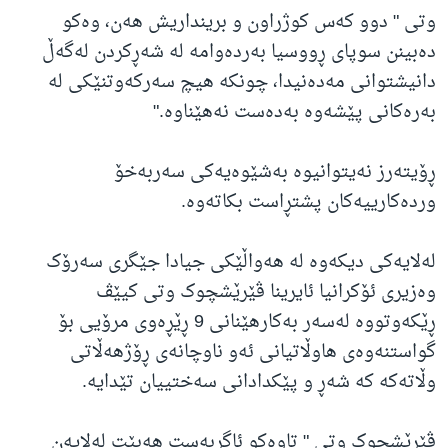
وتی " دوو کەس کوژراون و برینداریش هەن، وەکو
دەبینن سوپای ڕووسیا بەردەوامە لە شەڕکردن لەگەڵ
دانیشتوانی مەدەنیدا، چونکە هیچ سەرکەوتنێکی لە
بەرەکانی پێشەوە بەدەست نەهێناوە."
ڕۆیتەرز نەیتوانیوە بەشێوەیەکی سەربەخۆ
وردەکارییەکان پشتڕاست بکاتەوە.
لەلایەکی دیکەوە لە هەواڵێکی جیادا جێگری سەرۆک
وەزیری ئۆکرانیا ئایرینا ڤێرێشچوک وتی کیێڤ
ڕێکەوتووە لەسەر بەکارهێنانی 9 ڕێڕەوی مرۆیی بۆ
گواستنەوەی هاوڵاتیانی ئەو ناوچانەی ڕۆژهەڵاتی
وڵاتەکە کە شەڕ و پێکدادانی سەختییان تێدایە.
ڤێرێشچوک وتی " تاوەکو ئاگربەست هەبێت لەلایەن