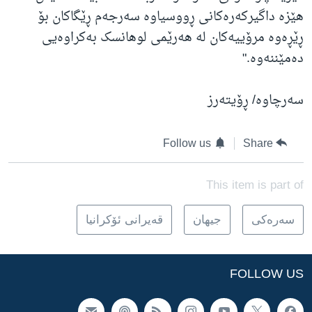
هێزە داگیرکەرەکانی ڕووسیاوە سەرجەم ڕێگاکان بۆ
ڕێڕەوە مرۆییەکان لە هەرێمی لوهانسک بەکراوەیی
دەمێننەوە."
سەرچاوە/ ڕۆیتەرز
Follow us
Share
This item is part of
سه‌ره‌کی
جیهان
قەیرانی ئۆکرانیا
FOLLOW US