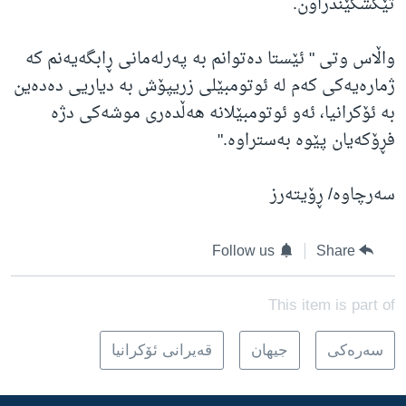
تێکشکێندراون.
واڵاس وتی " ئێستا دەتوانم بە پەرلەمانی ڕابگەیەنم کە
ژمارەیەکی کەم لە ئوتومبێلی زریپۆش بە دیاریی دەدەین
بە ئۆکرانیا، ئەو ئوتومبێلانە هەڵدەری موشەکی دژە
فڕۆکەیان پێوە بەستراوە."
سەرچاوە/ ڕۆیتەرز
Follow us
Share
This item is part of
سه‌ره‌کی
جیهان
قەیرانی ئۆکرانیا