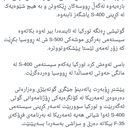
بارەیەوە لەگەڵ ڕووسەکان ڕێکەوتن و بە هیچ شێوەیەک
لە کڕینی S-400 پاشگەز نابنەوە.
گوتیشی ڕەنگە تورکیا لە ئایندەدا بیر لەوە بکاتەوە
سیستەمی بەرگری موشەکی S-500 ش لە ڕووسیا بکڕێت
کە زۆر لەمەی ئێستا پـێشکەوتووترە.
باسی لەوەش کرد تورکیا یەکەم سیستەمی S-400 لە
مانگی حەوتی ئەمساڵدا لە ڕووسیا وەردەگرێت.
پـێشتر ڕۆبەرت پالەدینۆ جێگری گوتەبێژی وەزارەتی
دەرەوەی ئەمەریکا لە کۆنگرەیەکی ڕۆژنامەوانی گوتی
ئەگەربێت و تورکیا سووربێت لەسەر کڕینی سیستەمی
S-400 ئەوا شیانی هەیە ئەمەریکا لە بەرنامەی فڕۆکەی
F-35 بیکاتە دەرێ و سزاشی بەسەردا بسەپـێنێت.