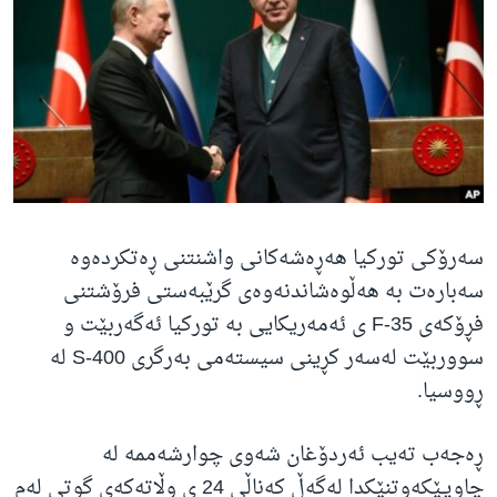
ژیان لە فەرهەنگدا
Learning English
FOLLOW US
زمانه‌کان
سەرۆکی تورکیا هەڕەشەکانی واشنتنی ڕەتکردەوە
سەبارەت بە هەڵوەشاندنەوەی گرێبەستی فرۆشتنی
فڕۆکەی F-35 ی ئەمەریکایی بە تورکیا ئەگەربێت و
سووربێت لەسەر کڕینی سیستەمی بەرگری S-400 لە
ڕووسیا.
ڕەجەب تەیب ئەردۆغان شەوی چوارشەممە لە
چاوپـێکەوتنێکدا لەگەڵ کەناڵی 24 ی وڵاتەکەی گوتی لەم