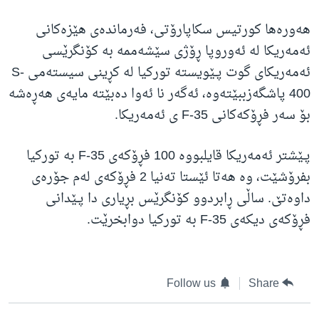
هەورەها کورتیس سکاپارۆتی، فەرماندەی هێزەکانی
ئەمەریکا لە ئەوروپا ڕۆژی سێشەممە بە کۆنگرێسی
ئەمەریکای گوت پـێویستە تورکیا لە کڕینی سیستەمی S-
400 پاشگەزببێتەوە، ئەگەر نا ئەوا دەبێتە مایەی هەڕەشە
بۆ سەر فڕۆکەکانی F-35 ی ئەمەریکا.
پـێشتر ئەمەریکا قایلبووە 100 فڕۆکەی F-35 بە تورکیا
بفرۆشێت، وە هەتا ئێستا تەنیا 2 فڕۆکەی لەم جۆرەی
داوەتێ. ساڵی ڕابردوو کۆنگرێس بڕیاری دا پـێدانی
فڕۆکەی دیکەی F-35 بە تورکیا دوابخرێت.
Follow us
Share