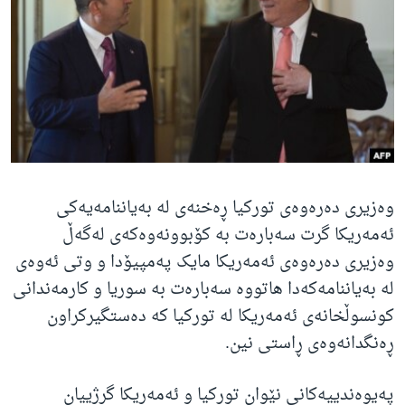
ژیان لە فەرهەنگدا
Learning English
FOLLOW US
زمانه‌کان
وەزیری دەرەوەی تورکیا ڕەخنەی لە بەیاننامەیەکی
ئەمەریکا گرت سەبارەت بە کۆبوونەوەکەی لەگەڵ
وەزیری دەرەوەی ئەمەریکا مایک پەمپیۆدا و وتی ئەوەی
لە بەیاننامەکەدا هاتووە سەبارەت بە سوریا و کارمەندانی
کونسوڵخانەی ئەمەریکا لە تورکیا کە دەستگیرکراون
ڕەنگدانەوەی ڕاستی نین.
پەیوەندییەکانی نێوان تورکیا و ئەمەریکا گرژییان