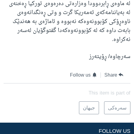
لە ماوەی ڕابردوودا وەزارەتی دەرەوەی تورکیا ڕەخنەی
لە بەیاننامەکەی ئەمەریکا گرت و وتی ڕەنگدانەوەی
ناوەڕۆکی کۆبوونەوەکە نەبووە و ئاماژەی بە هەندێک
بابەت داوە کە لە کۆبوونەوەکەدا گفتوگۆیان لەسەر
نەکراوە.
سەرچاوە/ ڕۆیتەرز
Follow us
Share
This item is part of
سه‌ره‌کی
جیهان
FOLLOW US