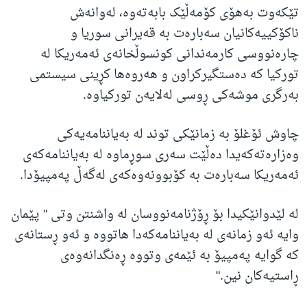
تێکەوت بەهۆی کۆمەڵێک بابەتەوە، لەوانەش
ناکۆکییەکانیان سەبارەت بە قەیرانی سوریا و
چارەنووسی کارمەندانی کونسوڵخانەی ئەمەریکا لە
تورکیا کە دەستگیرکراون و هەروەها کڕینی سیستمی
بەرگری موشەکی ڕوسی لەلایەن تورکیاوە.
چاوش ئۆغلۆ بە زمانێکی توند لە بەیاننامەیەکی
وەزارەتەکەیدا دەڵێت سەری سوڕماوە لە بەیاننامەکەی
ئەمەریکا سەبارەت بە کۆبوونەوەکەی لەگەڵ پەمپیۆدا.
لە لێدوانێکیدا بۆ ڕۆژنامەنووسان لە واشنتن وتی " پێمان
وایە ئەو زمانەی لە بەیاننامەکەدا هاتووە و ئەو ڕستانەی
کە گوایە پەمپیۆ بە ئێمەی وتووە ڕەنگدانەوەی
ڕاستیەکان نین."