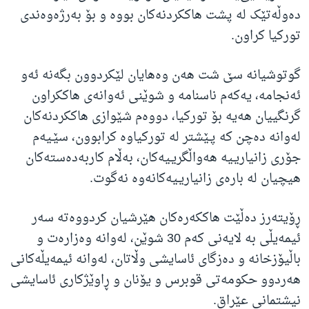
دەوڵەتێک لە پشت هاککردنەکان بووە و بۆ بەرژەوەندی
تورکیا کراون.
گوتوشیانە سێ شت هەن وەهایان لێکردوون بگەنە ئەو
ئەنجامە، یەکەم ناسنامە و شوێنی ئەوانەی هاککراون
گرنگییان هەیە بۆ تورکیا، دووەم شێوازی هاککردنەکان
لەوانە دەچن کە پـێشتر لە تورکیاوە کرابوون، سێـیەم
جۆری زانیاریـیە هەواڵگریـیەکان، بەڵام کاربەدەستەکان
هیچیان لە بارەی زانیاریـیەکانەوە نەگوت.
ڕۆیتەرز دەڵێت هاککەرەکان هێرشیان کردووەتە سەر
ئیمەیڵی بە لایەنی کەم 30 شوێن، لەوانە وەزارەت و
باڵیۆزخانە و دەزگای ئاسایشی وڵاتان، لەوانە ئیمەیڵەکانی
هەردوو حکومەتی قوبرس و یۆنان و ڕاوێژکاری ئاسایشی
نیشتمانی عێراق.