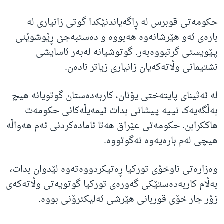
حکومەتی قوبرس لە ڕاگەیاندنێکدا گوتی زانیاری لە
بارەی ئەو هێرشانەوە هەبووە و دەستبەجێ ڕێوشوێنی
پـێویستی گرتبووەبەر. گوتوشیانە لەبەر ئاسایشی
نشتیمانی وڵاتەکەیان زانیاری زیاتر نادەن.
لە ئەثینای پایتەختی یۆنان، کاربەدەستان گوتویانە هیچ
بەڵگەیەک نیـیە پـیشانی بدات ئیمەیڵەکانی حکومەت
هاککرابن. حکومەتی عێراق هەتا ئامادەکردنی ئەم هەواڵە
هیچی لەم بارەیەوە نەگوتووە.
وەزارەتی ناوخۆی تورکیا ڕەتیکردووەتەوە لێدوان بدات،
بەڵام کاربەدەستێکی گەورەی تورکیا گوتویەتی وڵاتەکەی
زۆر جار خۆی قوربانی هێرشی ئەلیکترۆنی بووە.