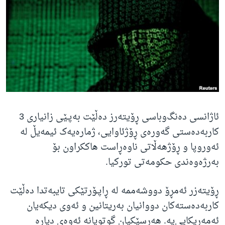
ژیان لە فەرهەنگدا
Learning English
FOLLOW US
زمانه‌کان
ئاژانسی دەنگ‌وباسی ڕۆیتەرز دەڵێت بەپـێی زانیاری 3
کاربەدەستی گەورەی ڕۆژئاوایی، ژمارەیەک ئیمەیڵ لە
ئەوروپا و ڕۆژهەڵاتی ناوەڕاست هاککراون بۆ
بەرژەوەندی حکومەتی تورکیا.
ڕۆیتەزر ئەمڕۆ دووشەممە لە ڕاپـۆرتێکی تایبەتدا دەڵێت
کاربەدەستەکان دووانیان بەریتانین و ئەوی دیکەیان
ئەمەریکایی‌یە. هەرسێکیان گوتویانە ئەوەی دیارە