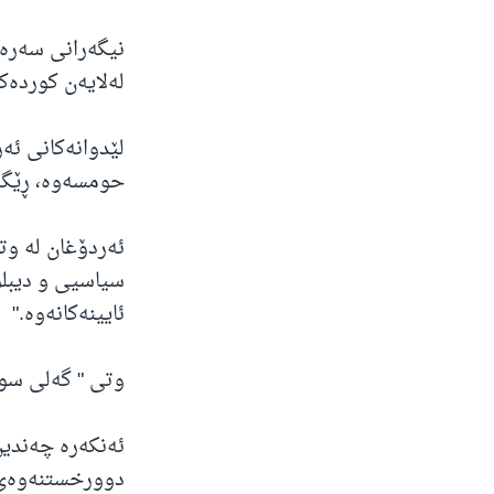
نیگەرانی سەرەک
لەلایەن کوردەک
لێدوانەکانی ئە
حومسەوە، ڕێگە
ئەردۆغان لە وت
سیاسیی و دیبلۆ
ئایینەکانەوە."
وتی " گەلی سور
ئەنکەرە چەندین
دوورخستنەوەی 