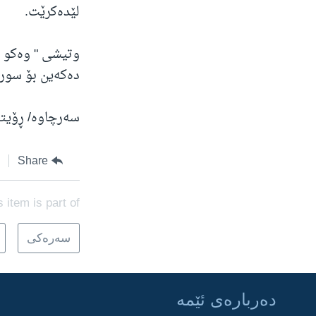
لێدەکرێت.
وتیشی " وەکو ت
دەکەین بۆ سوریای دراوسێم
سەرچاوە/ ڕۆیتە
Share
s item is part of
سه‌ره‌کی
ده‌رباره‌ی ئێمه‌
Learning English