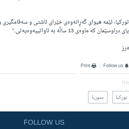
ورکیا، ئێمە هیوای گەڕانەوەی خێرای ئاشتی و سەقامگیری 
ان کە ماوەی 13 ساڵە بە ئاواتییەوەیەتی."
رز
Print
Follow us
Thi
تورکیا
سوریا
FOLLOW US