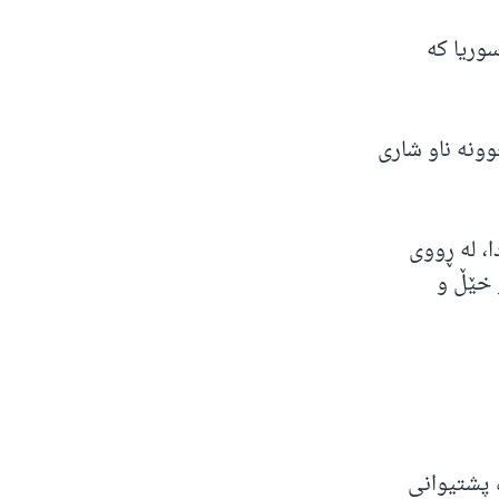
وریا کە
وونە ناو شاری
، لە ڕووی
 خێڵ و
 پشتیوانی