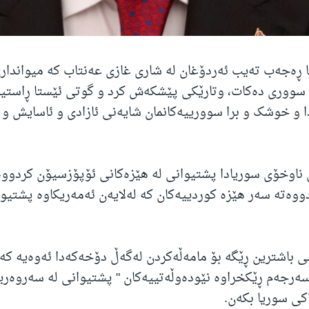
 ڕەجەب تەیب ئەردۆغان لە شاری غازی عەنتاب کە میواندار
ی سووری دەکات، وتارێکی پێشکەش کرد و گوتی ئێستا ڕاستی
ا و خوشک و برا سوورییەکانمان شایەنی ئازادی و ئاسایش و ئ
 ناوخۆی سوریادا پشتیوانی لە هێزەکانی ئۆپۆزسیۆن کردوو
وەتە سەر هێزە کوردییەکان کە لەلایەن ئەمەریکاوە پشتیوا
 باشترین ڕێگە بۆ مامەڵەکردن لەگەڵ دۆخەکەدا ئەوەیە کە 
ەرجەم ڕێکخراوە نێودەوڵەتییەکان " پشتیوانی لە سەروەری
کی سوریا بکەن.