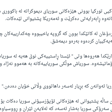
یی تورکیا بوونی هێزەکانی سوریای دیموکراتە لە باکووری س
انەوە ڕابەرایەتی دەکرێت و ئەمەریکا پشتیوانی لێدەکات.
ردۆغان لە کاتێکدا بوون کە گروپە یاخیبووە چەکدارییەکان چ
یەکییان کردەوە بەرەو دیمەشق.
ارێکدا هەروەها وتی " ئێستا ڕاستییەکی نوێ هەیە لە سوریادا
ماتیشەوە. سوریاش موڵکی سوریاییەکانە بە هەموو نەژاد و
یا ئەوانەن کە بڕیار لەسەر داهاتووی وڵاتی خۆیان دەدەن."
 ساڵە پشتیوانی لە هێزەکانی ئۆپۆزسیۆنی سوریا دەکات بۆ
سەرۆکی سوریا بەشار ئەسەد کە لەلایەن ئێران و ڕووسیاوە