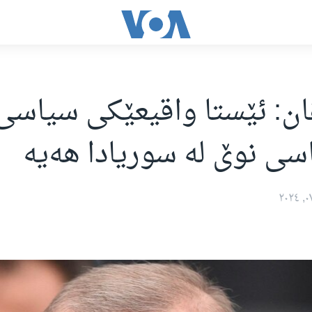
ان: ئێستا واقیعێکی سیاسی
سی نوێ لە سوریادا هەیە