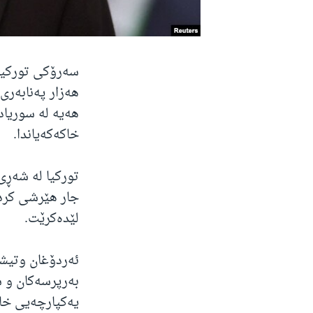
سەرۆکی تورکیا
هەزار پەنابەر
هەیە لە سوریاد
خاکەکەیاندا.
تورکیا لە شەڕی
جار هێرشی کردو
لێدەکرێت.
ئەردۆغان وتیشی
بەرپرسەکان و س
یەکپارچەیی خا