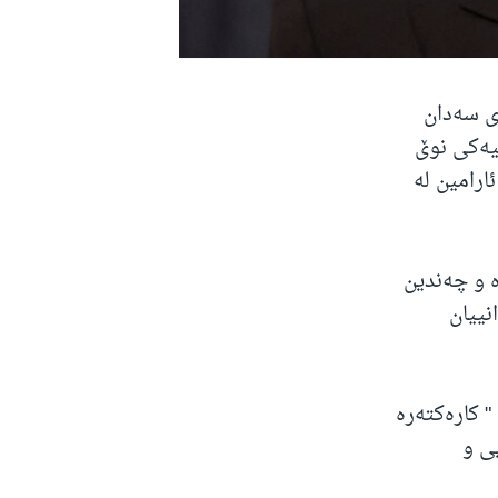
ی سەدان
یەکی نوێ
ارامین لە
ە و چەندین
نییان
" کارەکتەرە
ی و