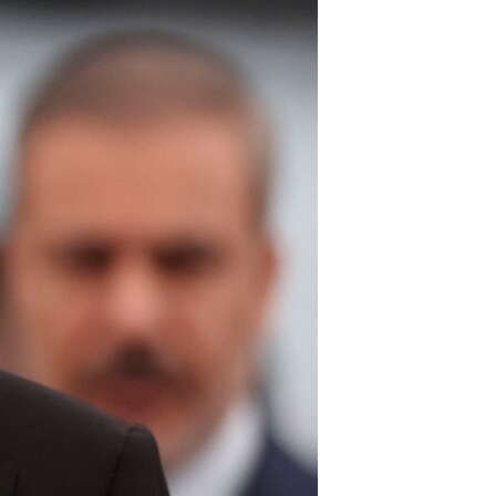
ژیان لە فەرهەنگدا