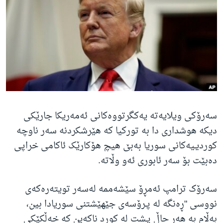
ژیان لە فەرهەنگدا
Learning English
FOLLOW US
زمانه‌کان
سەرۆکی ویلایەتە یەکگرتووەکانی ئەمەریکا جارێکی
دیکە هوشداری دا بە تورکیا کە هێرشکردنە سەر ناوچە
کوردیـیەکانی سوریا بەبێ هیچ هۆکارێک ئاکامی خراپی
دەبێت بۆ سەر ئابوری ئەو وڵاتە.
سەرۆک ترامپ ئەمڕۆ سێشەممە لەسەر تویتەرەکەی
نووسی "ڕەنگە لە پـرۆسەی جێهێشتنی سوریادا بین،
بەڵام بە هەر حاڵ پـشت لە کورد ناکەین کە خەڵکێکی