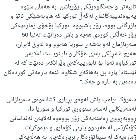
تایبەتن و جەنگاوەرێکی زۆرباشن. بە هەمان شێوە
پەیوەندیـیەکانمان لەگەڵ تورکیا کە هاوبەشێکی ناتۆ و
بازرگانی بووە، زۆر باشبووە. تورکیا بۆخۆی ژمارەیەکی
زۆر خەڵکی کوردی هەیە و باش دەزانێت تەنیا 50
سەربازمان لەو بەشەی سوریا هەبوو وە لەوێ لابران،
هەرچ شەڕێکی بەبێ هۆکار و ناپـێویست لەلایەن
تورکیاوە ئەوا بۆ ئابوریـیەکەی وێرانکەر دەبێت کە لە
ئێستادا پارە بێ بەهاکەی شکاوە. ئێمە یارمەتی کوردەکان
دەدەین بە پارە و چەک."
سەرۆک ترامپ پاش ئەوەی بڕیاری کشانەوەی سەربازانی
ئەمەریکایی لەسەر سنووری تورکیا و سوریا دا،
ڕووبەڕووی ڕەخنەیەکی زۆر بووەوە لەلایەن ئەندامانی
کۆنگرێس لە هەردوو پارتی کۆماری و دیموکرات.
ژمارەیەک لە سیناتۆرەکان بڕیارەکەیان بە هەڵەیەکی