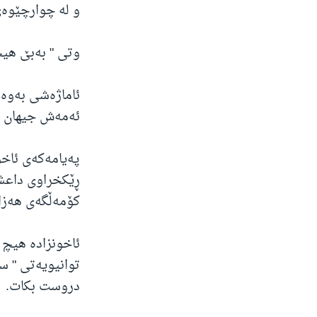
و لە چوارچێوەی 
وتی " بەبێ هیچ
ئاماژەشی بەوەد
ئەمەش جیهان دە
پەیامەکەی ئاخو
ڕێکخراوی داعش
کۆمەڵگەی هەزار
ئاخونزادە هیچ 
توانیویەتی " س
دروست بکات.