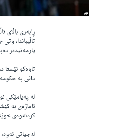
ڕابەری باڵای تا
تاڵیباندا، وتی
یارمەتیدەر دەب
تاوەکو ئێستا د
دانی بە حکومەت
لە پەیامێکی نوس
ئاماژەی بە کێش
کردنەوەی خوێند
لەجیاتی ئەوە، 