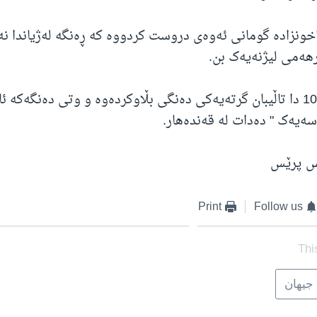
خونزادە گومانی ئەوەی دروست کردووە کە ڕەنگە لەژیاندا نە
رهەمی لیژنەیەک بن.
بەڵام لە مانگی 10 دا تاڵیبان گرتەیەکی دەنگی بڵاوکردەوە و وتی دەنگەکە
ەسەیەک " دەدات لە قەندەهار.
نس پرێس
Print
Follow us
Thi
جیهان