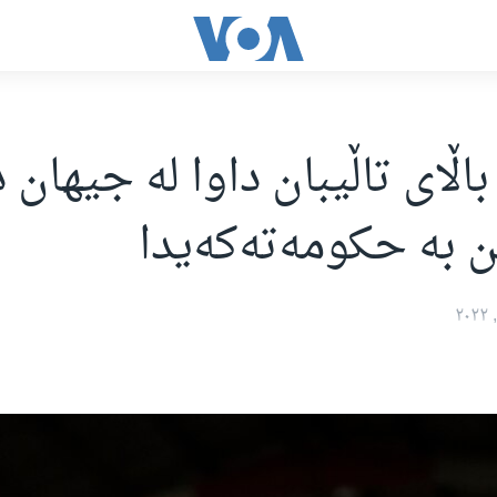
باڵای تاڵیبان داوا لە جیهان
ن بە حکومەتەکەیدا