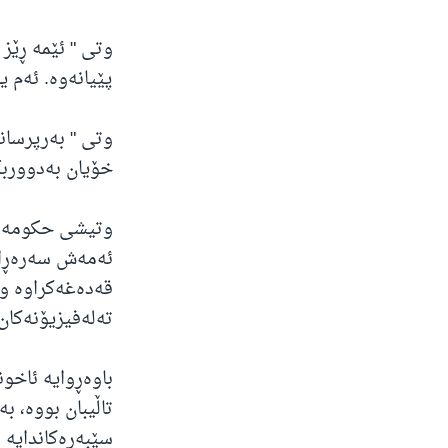
وتی " ئێمە ڕێز 
پێیانەوە. ئەم 
وتی " بەرپرسان
خۆیان بەدووربگ
وتیشی حکومەتەکە
ئەمەش سەرەڕای 
قەدەغەکراوە و 
تەلەفیزیۆنەکان 
تاڵیبان بووە، ب
سێبەرەکاندایە 