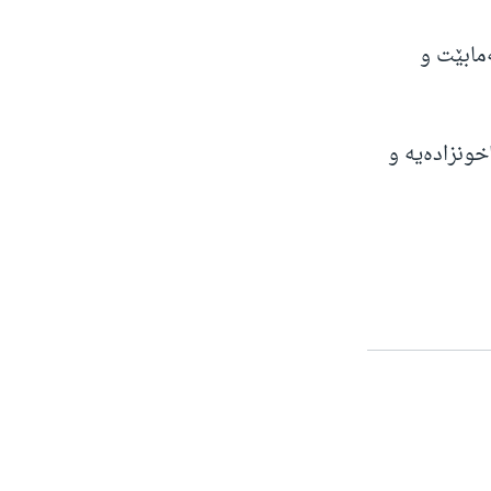
مابێت و
 ئاخونزادەیە و