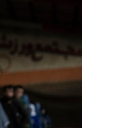
ژیان لە فەرهەنگدا