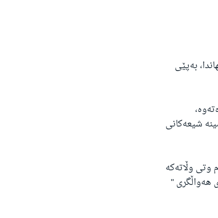
ندا، بەپێی
تەوە،
ینە شیعەکانی
م وتی وڵاتەکە
 هەواڵگری "