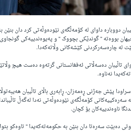
ڵیبان دووبارە داوای لە کۆمەڵگەی نێودەوڵەتی کرد دان بنێن 
 جیهان بووەتە " گوندێکی بچووک " و پەیوەندییەکی گونجاوی 
ێت لە چارەسەرکردنی کێشەکانی وڵاتەکەدا.
وای تاڵیبان دەسەڵاتی ئەفغانستانی گرتەوە دەست هیچ وڵات
ەکەیدا نەناوە.
راودا پێش جەژنی ڕەمەزان، ڕابەری باڵای تاڵیبان هەیبەتوڵا 
ە سەرەکییەکانی کۆمەڵگەی نێودەوڵەتی نەدا لەگەڵ تاڵیباندا
نگا ناوەندییەکان بۆ کچان.
وتی دەبێت سەرەتا دان بنێن بە حکومەتەکەیدا " تاوەکو بتوا