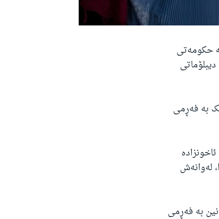
بە حکومەتی
دیبلۆماتی
ێک بە فەڕمی
ئاخونزادە
، لەوانەش
نین بە فەڕمی