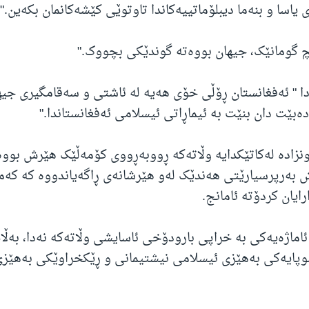
یاسا و بنەما دیبلۆماتییەکاندا تاوتوێی کێشەکانمان بکەین."
 گومانێک، جیهان بووەتە گوندێکی بچووک."
ا " ئەفغانستان ڕۆڵی خۆی هەیە لە ئاشتی و سەقامگیری جیها
بێت دان بنێت بە ئیماڕاتی ئیسلامی ئەفغانستاندا."
نزادە لەکاتێکدایە وڵاتەکە ڕووبەڕووی کۆمەڵێک هێرش بووە
 بەرپرسیارێتی هەندێک لەو هێرشانەی ڕاگەیاندووە کە کەم
ایان کردۆتە ئامانج.
ئاماژەیەکی بە خراپی بارودۆخی ئاسایشی وڵاتەکە نەدا، بەڵا
وپایەکی بەهێزی ئیسلامی نیشتیمانی و ڕێکخراوێکی بەهێزی