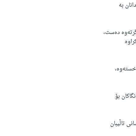
نان بە
گرتەوە دەست،
راوە
اخستەوە،
گاکان بۆ
نی تاڵیبان