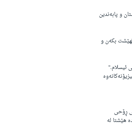
تان و پابەندین
گهێشت بکەن و
 ئیسلام."
زیۆنەکانەوە
ە ساڵی 2016 ەوە ڕابەرێکی ڕۆحی
ە هێشتا لە