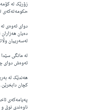
زۆرێک لە کۆمەڵ
حکومەتەکەی تاڵ
دوای ئەوەی لە 
دەیان هەزاران 
لەسەرییان وڵاتە
لە مانگی سێدا 
ئەوەش دوای چەن
هەندێک لە بەرپ
کچان دابخرێن.
پەیامەکەی ئاخون
ناوەندی نوێ و 