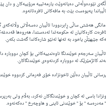
گەی نێودەوڵەتی دەیانەوێت یارمەتییە مرۆییەکان و دان پێدا
یباندا پەیوەست بێت بە مافەکانی ئافرەتانەوە.
مانگی هەشتی ساڵی ڕابردوودا تاڵیبان دەسەڵاتی وڵاتەکەی 
ئافرەت کارەکانیان لە حکومەتدا لەدەستدا، هەروەها قەدەغەک
کە جێبهێڵن یاخود بە تەنها لەنێو شارەکاندا گەشت بکەن.
تاڵیبان سەرجەم خوێندنگا ناوەندییەکانی بۆ کچان دووبارە د
د کاتژمێرێک لە دووبارە کردنەوەی خوێندنگاکان.
رسانی تاڵیبان دەڵێن ئاخونزادە خۆی فەرمانی کردووە خوێندن
زادا باسی لە کچان و خوێندنگاکان نەکرد، بەڵام وتی بەرپرسا
" مەدرەسە " بۆ " خوێندنی ئاینی و هاوچەرخ " دەکەنەوە.