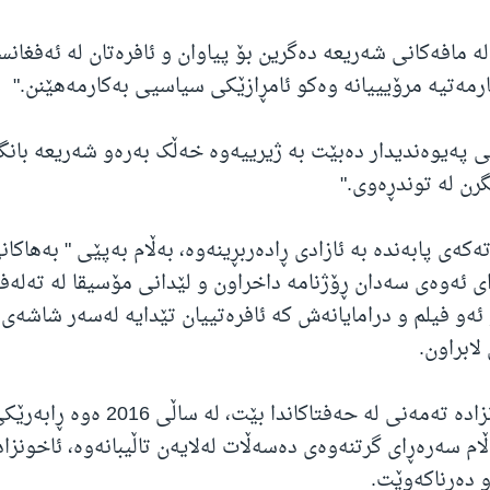
لە مافەکانی شەریعە دەگرین بۆ پیاوان و ئافرەتان لە ئەفغانس
یارمەتیە مرۆیییانە وەکو ئامڕازێکی سیاسیی بەکارمەهێنن."
ی پەیوەندیدار دەبێت بە ژیرییەوە خەڵک بەرەو شەریعە بان
رن لە توندڕەوی."
ی پابەندە بە ئازادی ڕادەربڕینەوە، بەڵام بەپێی " بەهاکانی
ئەوەی سەدان ڕۆژنامە داخراون و لێدانی مۆسیقا لە تەلەفی
ئەو فیلم و درامایانەش کە ئافرەتییان تێدایە لەسەر شاشەی
لابراون.
باوەڕوایە ئاخونزادە تەمەنی لە حەفتاکاندا بێت، ل
ەڵام سەرەڕای گرتنەوەی دەسەڵات لەلایەن تاڵیبانەوە، ئاخونزاد
و دەرناکەوێت.