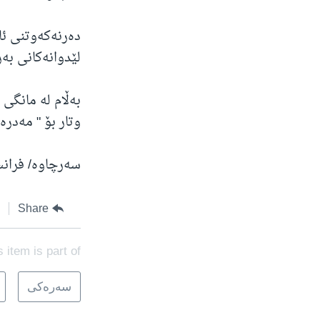
دەرنەکەوتنی ئا
لێدوانەکانی بە
وتار بۆ " مەدر
سەرچاوە/ فرا
Share
s item is part of
سه‌ره‌کی