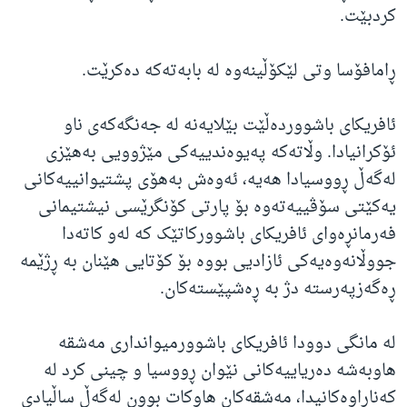
کردبێت.
ڕامافۆسا وتی لێکۆڵینەوە لە بابەتەکە دەکرێت.
ئافریکای باشووردەڵێت بێلایەنە لە جەنگەکەی ناو
ئۆکرانیادا. وڵاتەکە پەیوەندییەکی مێژوویی بەهێزی
لەگەڵ ڕووسیادا هەیە، ئەوەش بەهۆی پشتیوانییەکانی
یەکێتی سۆڤییەتەوە بۆ پارتی کۆنگرێسی نیشتیمانی
فەرمانڕەوای ئافریکای باشوورکاتێک کە لەو کاتەدا
جووڵانەوەیەکی ئازادیی بووە بۆ کۆتایی هێنان بە ڕژێمە
ڕەگەزپەرستە دژ بە ڕەشپێستەکان.
لە مانگی دوودا ئافریکای باشوورمیوانداری مەشقە
هاوبەشە دەریاییەکانی نێوان ڕووسیا و چینی کرد لە
کەناراوەکانیدا، مەشقەکان هاوکات بوون لەگەڵ ساڵیادی