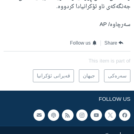
جەنگەکەی ناو ئۆکرانیادا کردووە.
سەرچاوە/ AP
Follow us
Share
This item is part of
سه‌ره‌کی
جیهان
قەیرانی ئۆکرانیا
FOLLOW US