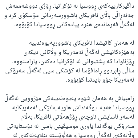
داگیرکارییەکەی ڕووسیا لە ئۆکرانیا. ڕۆژی دووشەممەش
جەنەڕاڵی باڵای ئافریکای باشوورسەردانی مۆسکۆی کرد و
لەگەڵ فەرماندەی هێزە پیادەکانی ڕووسیادا کۆبۆوە.
لە هەمان کاتیشدا ئافریکای باشوورپەیوەندییە
بەهێزەکانیشی لەگەڵ ئەمەریکا و وڵاتانی دیکەی
ڕۆژئاوادا کە پشتیوانی لە ئۆکرانیا دەکەن، پاراستووە.
ساڵی ڕابردوو ڕامافۆسا لە کۆشکی سپی لەگەڵ سەرۆکی
ئەمەریکا جۆو بایدندا کۆبۆوە.
زامبیاش بە هەمان شێوە پەیوەندییەکی مێژوویی لەگەڵ
ڕووسیادا هەیە. یوگەنداش هاوپەیمانێکی ئەمەریکایە
لەسەر ئاسایشی ناوچەی ڕۆژهەڵاتی ئافریکا، بەڵام
سەرۆکی یوگەندا یاوری موسیڤینی باسی لە دۆستایەتی
وڵاتەکەی لەگەڵ ڕووسیا و هەڵوێستە بێلایەنەکەی لە