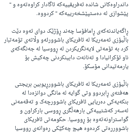
داندراوەکانی شاندە ئەفریقییەکە ئاگادار کراوەتەوە و "
پێشوازی لە دەستپێشخەرییەکە " کردووە.
ڕاگەیاندنەکەی ڕامافۆسا چەند ڕۆژێک دوای ئەوە دێت
باڵیۆزی ئەمەریکا لە ئافریکای باشوورئەو وڵاتەی تۆمەتبار
کرد بە تۆمەتی لایەنگریکردن لە ڕووسیا لە جەنگەکەی
ناو ئۆکرانیادا و تەنانەت دابینکردنی چەکیش بۆ
یارمەتیدانی مۆسکۆ.
باڵیۆزی ئەمەریکا لە ئافریکای باشوورڕیوبین بریجتی
هەفتەی ڕابردوو وتی گوایە لە مانگی دوانزەدا لە
بنکەیەکی دەریایی ئافریکای باشوورچەک و تەقەمەنی
لەسەر کەشتییەکی بارهەڵگری ڕووسی بارکراون و
گواستراونەتەوە بۆ ڕووسیا. حکومەتی ئافریکای
باشوورڕەتی کردەوە هیچ چەکێکی ڕەوانەی ڕووسیا