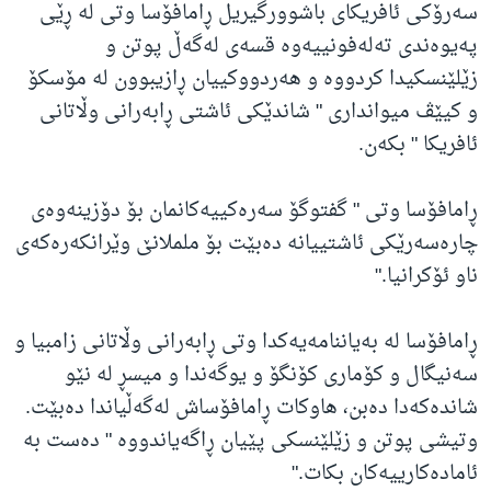
سەرۆکی ئافریکای باشوورگیریل ڕامافۆسا وتی لە ڕێی
پەیوەندی تەلەفونییەوە قسەی لەگەڵ پوتن و
زێلێنسکیدا کردووە و هەردووکییان ڕازیبوون لە مۆسکۆ
و کیێڤ میوانداری " شاندێکی ئاشتی ڕابەرانی وڵاتانی
ئافریکا " بکەن.
ڕامافۆسا وتی " گفتوگۆ سەرەکییەکانمان بۆ دۆزینەوەی
چارەسەرێکی ئاشتییانە دەبێت بۆ ململانێ وێرانکەرەکەی
ناو ئۆکرانیا."
ڕامافۆسا لە بەیاننامەیەکدا وتی ڕابەرانی وڵاتانی زامبیا و
سەنیگال و کۆماری کۆنگۆ و یوگەندا و میسڕ لە نێو
شاندەکەدا دەبن، هاوکات ڕامافۆساش لەگەڵیاندا دەبێت.
وتیشی پوتن و زێلێنسکی پێیان ڕاگەیاندووە " دەست بە
ئامادەکارییەکان بکات."