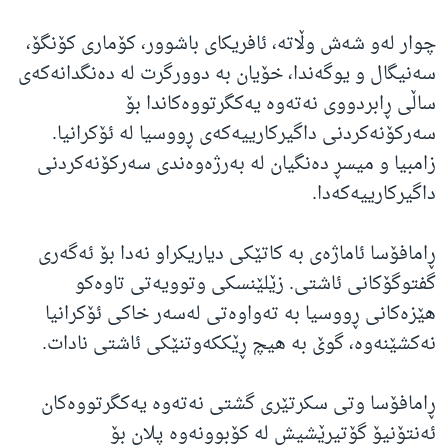
چوار لەو شەش وڵاتە، ئافریکای باشوور، کۆماری کۆنگۆ،
سەنیگال و یوگەندا، خۆیان بە دوورگرت لە دەنگدانەکەی
ساڵی ڕابردووی نەتەوە یەکگرتووەکاندا بۆ
سەرکۆنەکردنی داگیرکارییەکەی ڕووسیا لە ئۆکرانیا.
زامبیا و میسڕ دەنگیان لە بەرژەوەندی سەرکۆنەکردنی
داگیرکارییەکەدا.
ڕامافۆسا ئاماژەی بە کاتێکی دیاریکراو نەدا بۆ ئەگەری
گفتوگۆکانی ئاشتی. زێلێنسکی وتوویەتی تاوەکو
هێزەکانی ڕووسیا بە تەواوەتی لەسەر خاکی ئۆکرانیا
نەکشێنەوە، گوێ بە هیچ ڕێککەوتنێکی ئاشتی نادات.
ڕامافۆسا وتی سکرتێری گشتی نەتەوە یەکگرتووەکان
ئەنتۆنیۆ گۆتیرێشیش لە کۆبوونەوە پلان بۆ