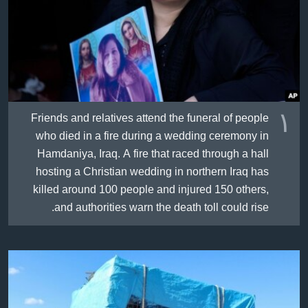
ژیان لە فەرهەنگدا
Learning English
FOLLOW US
١
Friends and relatives attend the funeral of people
زمانه‌کان
who died in a fire during a wedding ceremony in
Hamdaniya, Iraq. A fire that raced through a hall
hosting a Christian wedding in northern Iraq has
killed around 100 people and injured 150 others,
and authorities warn the death toll could rise.