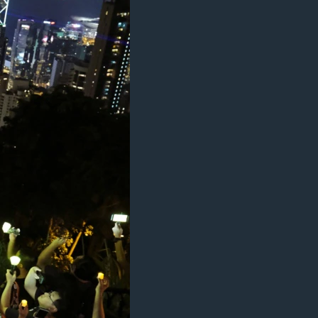
ژیان لە فەرهەنگدا