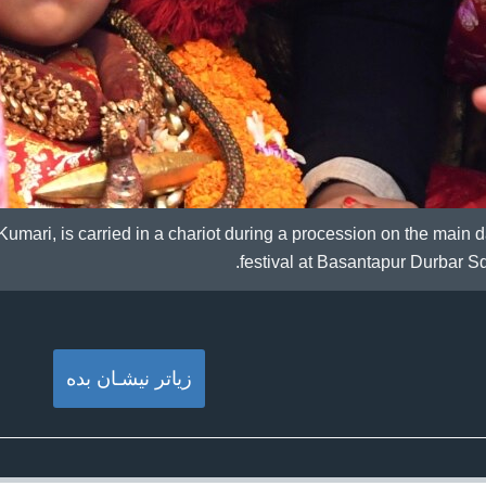
Kumari, is carried in a chariot during a procession on the main d
festival at Basantapur Durbar S
زیاتر نیشـان بده‌