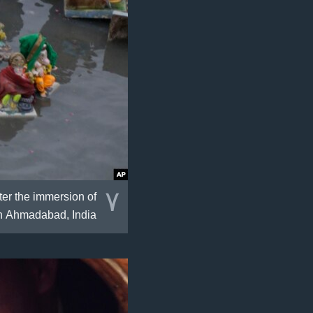
٧
ter the immersion of
in Ahmadabad, India.