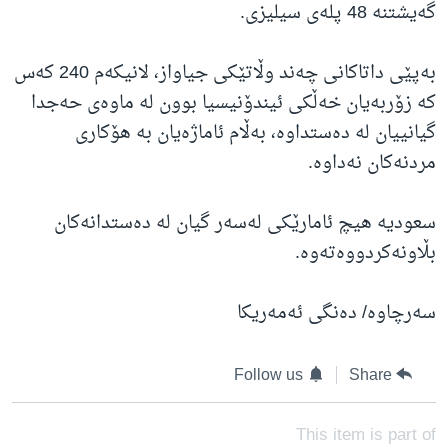
گەیشتنە 48 پلەی سیلیزی.
بەپێی داتاکانی چەند وڵاتێکی جیاواز، لانیکەم 240 کەس
کە زۆربەیان خەڵکی ئیندۆنیسیا بوون لە ماوەی حەجدا
گیانییان لە دەستداوە، بەڵام ئاماژەیان بە هۆکاری
مردنەکان نەداوە.
سعودیە هیچ ئامارێکی لەسەر گیان لە دەستدانەکان
بڵاونەکردووەتەوە.
سەرچاوە/ دەنگی ئەمەریکا
Follow us
Share
This item is part of