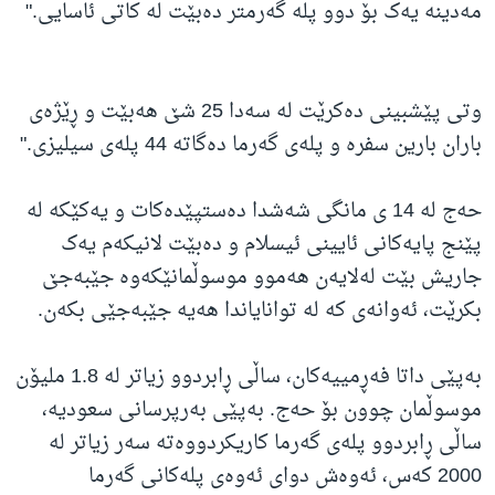
مەدینە یەک بۆ دوو پلە گەرمتر دەبێت لە کاتی ئاسایی."
وتی پێشبینی دەکرێت لە سەدا 25 شێ هەبێت و ڕێژەی
باران بارین سفرە و پلەی گەرما دەگاتە 44 پلەی سیلیزی."
حەج لە 14 ی مانگی شەشدا دەستپێدەکات و یەکێکە لە
پێنج پایەکانی ئایینی ئیسلام و دەبێت لانیکەم یەک
جاریش بێت لەلایەن هەموو موسوڵمانێکەوە جێبەجێ
بکرێت، ئەوانەی کە لە توانایاندا هەیە جێبەجێی بکەن.
بەپێی داتا فەڕمییەکان، ساڵی ڕابردوو زیاتر لە 1.8 ملیۆن
موسوڵمان چوون بۆ حەج. بەپێی بەرپرسانی سعودیە،
ساڵی ڕابردوو پلەی گەرما کاریکردووەتە سەر زیاتر لە
2000 کەس، ئەوەش دوای ئەوەی پلەکانی گەرما