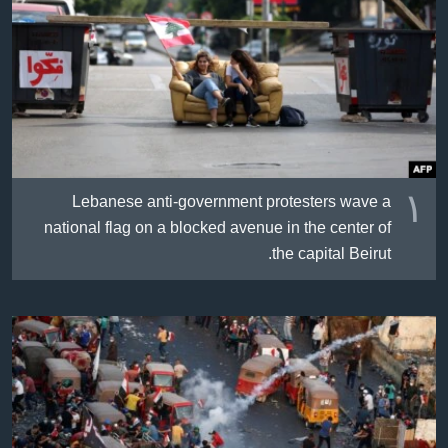
ژیان لە فەرهەنگدا
Learning English
FOLLOW US
زمانه‌کان
١
Lebanese anti-government protesters wave a
national flag on a blocked avenue in the center of
the capital Beirut.