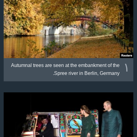
ژیان لە فەرهەنگدا
Learning English
FOLLOW US
زمانه‌کان
١
Autumnal trees are seen at the embankment of the
Spree river in Berlin, Germany.