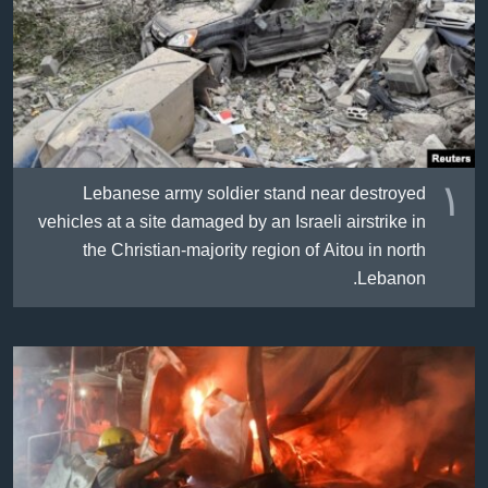
ژیان لە فەرهەنگدا
Learning English
FOLLOW US
١
Lebanese army soldier stand near destroyed
زمانه‌کان
vehicles at a site damaged by an Israeli airstrike in
the Christian-majority region of Aitou in north
Lebanon.