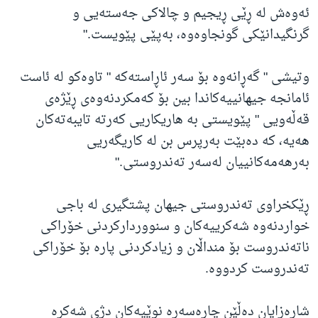
ئەوەش لە ڕێی ڕیجیم و چالاکی جەستەیی و
گرنگیدانێکی گونجاوەوە، بەپێی پێویست."
وتیشی " گەڕانەوە بۆ سەر ئاڕاستەکە " تاوەکو لە ئاست
ئامانجە جیهانییەکاندا بین بۆ کەمکردنەوەی ڕێژەی
قەڵەویی " پێویستی بە هاریکاریی کەرتە تایبەتەکان
هەیە، کە دەبێت بەرپرس بن لە کاریگەریی
بەرهەمەکانییان لەسەر تەندروستی."
ڕێکخراوی تەندروستی جیهان پشتگیری لە باجی
خواردنەوە شەکرییەکان و سنووردارکردنی خۆراکی
ناتەندروست بۆ منداڵان و زیادکردنی پارە بۆ خۆراکی
تەندروست کردووە.
شارەزایان دەڵێن چارەسەرە نوێیەکان دژی شەکرە