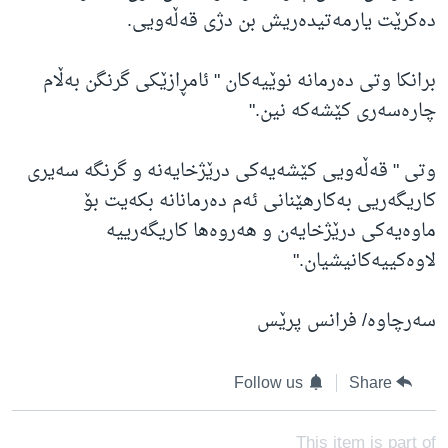
دەکرێت یارمەتیدەریش بن دژی قەڵەویی.
برانکا وتی دەرمانە نوێیەکان " ئامڕازێکی گرنگن بەڵام
چارەسەری کێشەکە نین."
وتی " قەڵەویی کێشەیەکی درێژخایەنە و گرنگە سەیری
کاریگەریی بەکارهێنانی ئەم دەرمانانە بکەیت بۆ
ماوەیەکی درێژخایەن و هەروەها کاریگەرییە
لاوەکییەکانیشیان."
سەرچاوە/ فرانس پرێس
Follow us
Share
This item is part of