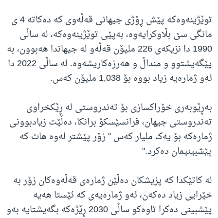
توێژینەوەکە پێش ڕۆژی جیهانی قەڵەوی کە دەکاتە 4 ی
مانگی سێ بڵاوکرایەوە، بەپێی توێژینەوەکە، لە ساڵی
1990 دا نزیکەی 226 ملیۆن قەڵەو لە جیهاندا هەبوون، بە
پێگەیشتوو و منداڵ و هەرزەکاریشەوە. لە ساڵی 2022 دا
ئەو ژمارەیە زیاد بووە بۆ 1,038 ملیۆن کەس.
بەڕێوبەری خۆراکسازی بۆ تەندروستی لە ڕێکخراوی
تەندروستی جیهان، فرانسێسکۆ برانکا، دەڵێت زیادبوونی
ژمارەکە بۆ یەک ملیار کەس " زۆر پێشتر لەوە هات کە
پێشبینیمان دەکرد."
لە کاتێکدا کە پزیشکان دەڵێن ژمارەی قەڵەوەکان زۆر بە
خێرایی زیاد دەکەن، ئەو ژمارەیەی کە ئێستا هەیە
پێشبینی دەکرا تاوەکو ساڵی 2030 ڕێژەکە بگەیشتایە بەو