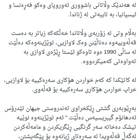
لە هەندێک وڵاتانی باشووری ئەوروپای وەکو فەڕەنسا و
ئیسپانیا، بە تایبەتی لە ژناندا.
بەڵام وتی لە زۆربەی وڵاتاندا خەڵکەکە زیاتر بە دەست
قەڵەوییەوە دەناڵێنن وەک لاوازیی، توێژینەوەکە دەڵێت
لە ساڵی 1990 ەوە تاوەکو ئێستا ڕێژەی لاوازی بە
تەواوەتی کەمیکردووە.
لە کاتێکدا کە کەم خواردن هۆکاری سەرەکییە بۆ لاوازیی،
خراپ خواردن هۆکاری سەرەکییە بۆ قەڵەوی.
بەڕێوبەری گشتی ڕێکخراوی تەندروستی جیهان تێدرۆس
ئەدهانۆم گیبریسیەس دەڵێت " ئەم توێژینەوە نوێیە
تیشک دەخاتە سەر گرنگیی ڕێگریکردن و مامەڵەکردن
لەگەڵ قەڵەویدا لە سەرەتای ژیانەوە بۆ پێگەیشتن،