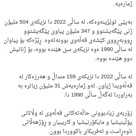
ژمارەیە.
بەپێی توێژینەوەکە، لە ساڵی 2022 دا نزیکەی 504 ملیۆن
ژنی پێگەیشتوو و 347 ملیۆن پیاوی پێگەیشتوو
ڕووبەڕووی کێشەی قەڵەوی بوونەتەوە. ڕێژەکە بۆ پیاوان
لە ساڵی 1990 ەوە نزیکەی سێ هێندە بووە، بۆ ژنانیش
دوو هێندە بووە.
لە ساڵی 2022 دا نزیکەی 159 منداڵ و هەرزەکار لە
قەڵەویدا ژیاون. ئەو ژمارەیەش 31 ملیۆن زیاترە بە
بەراوردا لەگەڵ ساڵی 1990 دا.
زۆربەی زیادبوونی حاڵەتەکانی قەڵەوی لە وڵاتانی
پۆڵینیشیا و مایکۆرنیشیا و کاریبیان و ڕۆژهەڵاتی
ناوەڕاست و ئەفریکای باکووردا بوون.