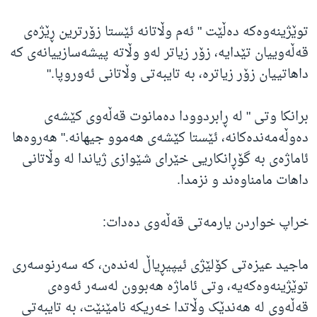
توێژینەوەکە دەڵێت " ئەم وڵاتانە ئێستا زۆرترین ڕێژەی
قەڵەوییان تێدایە، زۆر زیاتر لەو وڵاتە پیشەسازییانەی کە
داهاتییان زۆر زیاترە، بە تایبەتی وڵاتانی ئەوروپا."
برانکا وتی " لە ڕابردوودا دەمانوت قەڵەوی کێشەی
دەوڵەمەندەکانە، ئێستا کێشەی هەموو جیهانە." هەروەها
ئاماژەی بە گۆڕانکاریی خێرای شێوازی ژیاندا لە وڵاتانی
داهات مامناوەند و نزمدا.
خراپ خواردن یارمەتی قەڵەوی دەدات:
ماجید عیزەتی کۆلێژی ئیپیڕیاڵ لەندەن، کە سەرنوسەری
توێژینەوەکەیە، وتی ئاماژە هەبوون لەسەر ئەوەی
قەڵەوی لە هەندێک وڵاتدا خەریکە نامێنێت، بە تایبەتی