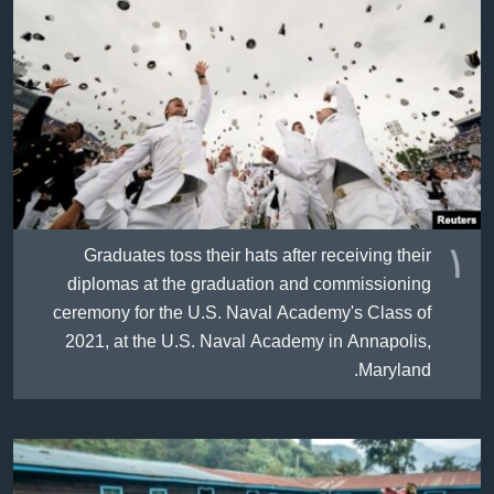
ژیان لە فەرهەنگدا
Learning English
FOLLOW US
زمانه‌کان
١
Graduates toss their hats after receiving their
diplomas at the graduation and commissioning
ceremony for the U.S. Naval Academy's Class of
2021, at the U.S. Naval Academy in Annapolis,
Maryland.