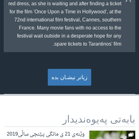
red dress, as she is waiting and after finding a ticket
for the film 'Once Upon a Time in Hollywood', at the
72nd international film festival, Cannes, southern
France. Many movie fans with no access to the
festival wait outside in a desperate hope for any
spare tickets to Tarantinos' film.
زیاتر نیشـان بده‌
بابه‌تی په‌یوه‌ندیدار
وێنەی 21 ی مانگی پـێنجی ساڵی2019