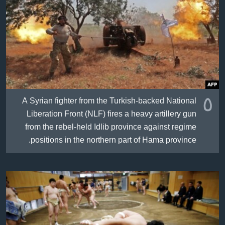
ژیان لە فەرهەنگدا
Learning English
FOLLOW US
زمانه‌کان
٥
A Syrian fighter from the Turkish-backed National
Liberation Front (NLF) fires a heavy artillery gun
from the rebel-held Idlib province against regime
positions in the northern part of Hama province.