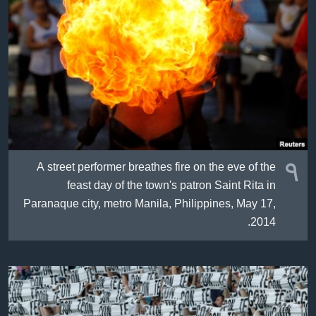
ژیان لە فەرهەنگدا
Learning English
FOLLOW US
زمانه‌کان
٩
A street performer breathes fire on the eve of the
feast day of the town's patron Saint Rita in
Paranaque city, metro Manila, Philippines, May 17,
2014.