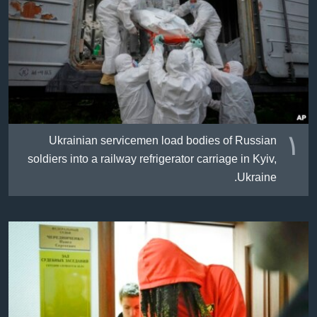
ژیان لە فەرهەنگدا
Learning English
FOLLOW US
زمانه‌کان
١
Ukrainian servicemen load bodies of Russian
soldiers into a railway refrigerator carriage in Kyiv,
Ukraine.