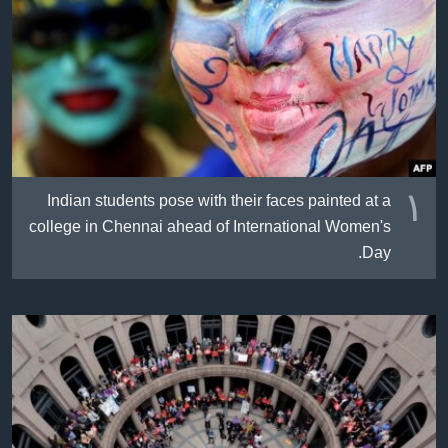
ژیان لە فەرهەنگدا
Learning English
FOLLOW US
زمانه‌کان
١
Indian students pose with their faces painted at a
college in Chennai ahead of International Women's
Day.