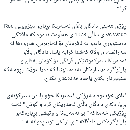
ئەمڕۆ لەلایەن دادگای باڵای ئەمەریکاوە سازشی لەسەر
کرا."
ڕۆژی هەینی دادگای باڵای ئەمەریکا بڕیاری مێژوویی Roe
Vs Wade ی ساڵی 1973 ی هەڵوەشاندەوە کە مافێکی
دەستووری دابوو بە ئافرەتان بۆ لەباربردن، هەروەها لە
سەرانسەری وڵاتەکەشدا کرایە یاسا. دادگای باڵای
ئەمەریکا سەرکەوتنێکی گرنگی بۆ کۆمارییەکان و
پارێزگارە دیندارەکان بەدەستهێنا کە دەیانەوێت پڕۆسەکە
سنووردار بکەن یاخود قەدەغەی بکەن.
لەلای خۆیەوە سەرۆکی ئەمەریکا جۆو بایدن سەرکۆنەی
بڕیارەکەی دادگای باڵای ئەمەریکای کرد و گوتی " ئەمە
ڕۆژێکی خەمناکە " بۆ ئەمەریکا و وتیشی بڕیارەکەی
پارێزگارەکانی دادگاکە " بڕیارێکی توندڕەوانەیە."