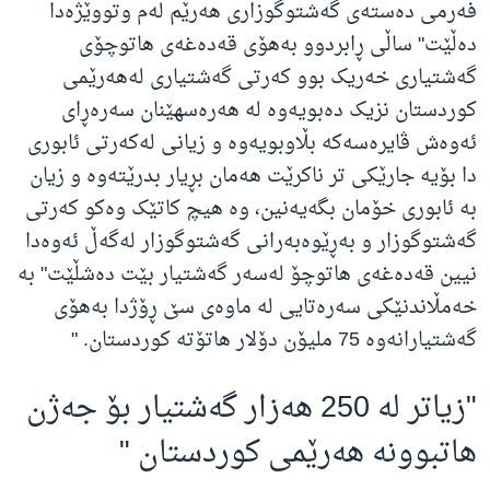
فەرمی دەستەی گەشتوگوزاری هەرێم لەم وتووێژەدا
دەڵێت" ساڵی ڕابردوو بەهۆی قەدەغەی هاتوچۆی
گەشتیاری خه‌ریک بوو که‌رتی گه‌شتیاری لەهەرێمی
کوردستان نزیک ده‌بویه‌وه‌ له‌ هه‌ره‌سهێنان سەرەڕای
ئەوەش ڤایرەسەکە بڵاوبویەوە و زیانی لەکەرتی ئابوری
دا بۆیە جارێکی تر ناکرێت هه‌مان بڕیار بدرێته‌وه‌ و زیان
به‌ ئابوری خۆمان بگه‌یه‌نین، وە هیچ کاتێک وه‌کو که‌رتی
گه‌شتوگوزار و به‌ڕێوه‌به‌رانی گه‌شتوگوزار له‌گه‌ڵ ئه‌وه‌دا
نیین قه‌ده‌غه‌ی هاتوچۆ له‌سه‌ر گه‌شتیار بێت دەشڵێت" بە
خەمڵاندنێکی سەرەتایی لە ماوەی سێ ڕۆژدا بەهۆی
گەشتیارانەوە 75 ملیۆن دۆلار هاتۆتە کوردستان
. "
"
زیاتر له‌ 250 هه‌زار گه‌شتیار بۆ جه‌ژن
هاتبوونە هه‌رێمی کوردستان
"