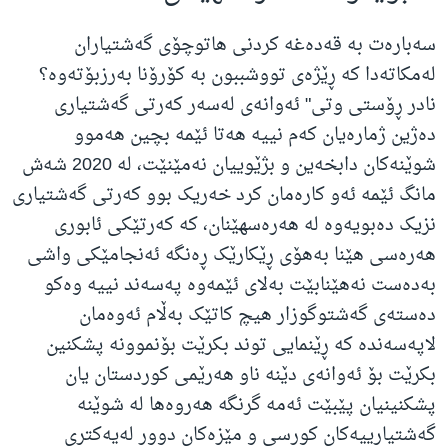
سەبارەت بە قەدەغە کردنی هاتوچۆی گەشتیاران
لەمکاتەدا کە ڕێژەی تووشببون بە کۆرۆنا بەرزبۆتەوە؟
نادر ڕۆستی وتی" ئه‌وانه‌ی له‌سه‌ر که‌رتی گه‌شتیاری
ده‌ژین ژماره‌یان که‌م نییه‌ هه‌تا ئێمه‌ بچین هه‌موو
شوێنه‌کان دابخه‌ین و بژێوییان نه‌مێنێت، له‌ 2020 شه‌ش
مانگ ئێمه‌ ئه‌و کاره‌مان کرد خه‌ریک بوو که‌رتی گه‌شتیاری
نزیک ده‌بویه‌وه‌ له‌ هه‌ره‌سهێنان، که‌ که‌رتێکی ئابوری
هه‌ره‌سی هێنا به‌هۆی ڕێکارێک ڕه‌نگه‌ ئه‌نجامێکی واشی
به‌ده‌ست نه‌هێنابێت به‌لای ئێمه‌وه‌ په‌سه‌ند نییه‌ وه‌کو
ده‌سته‌ی گه‌شتوگوزار هیچ کاتێک به‌ڵام ئه‌وه‌مان
لاپه‌سه‌نده‌ که‌ ڕێنمایی توند بکرێت بۆنموونه‌ پشکنین
بکرێت بۆ ئه‌وانه‌ی دێنه‌ ناو هه‌رێمی کوردستان یان
پشکنینیان پێبێت ئه‌مه‌ گرنگه‌ هه‌روه‌ها له‌ شوێنه‌
گه‌شتیارییه‌کان کورسی و مێزه‌کان دوور له‌یه‌کتری