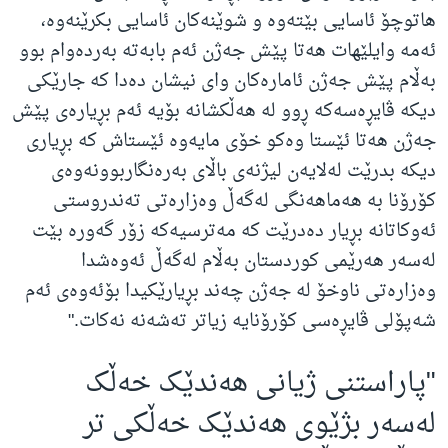
هاتوچۆ ئاسایی بێته‌وه‌ و شوێنه‌کان ئاسایی بکرێنه‌وه‌،
ئه‌مه‌ وایلێهات هه‌تا پێش جه‌ژن ئه‌م بابه‌ته‌ به‌رده‌وام بوو
به‌ڵام پێش جه‌ژن ئاماره‌کان وای نیشان ده‌دا که‌ جارێکی
دیکه‌ ڤایڕه‌سه‌که‌ ڕوو له‌ هه‌ڵکشانه‌ بۆیه‌ ئه‌م بڕیاره‌ی پێش
جه‌ژن هه‌تا ئێستا وه‌کو خۆی مایه‌وه‌ ئێستاش که‌ بڕیاری
دیکه‌ بدرێت له‌لایه‌ن لیژنه‌ی باڵای به‌ره‌نگاربوونه‌وه‌ی
کۆرۆنا به‌ هه‌ماهه‌نگی له‌گه‌ڵ وه‌زاره‌تی ته‌ندروستی
ئه‌وکاتانه‌ بڕیار ده‌درێت که‌ مه‌ترسیه‌که‌ زۆر گه‌وره‌ بێت
له‌سه‌ر هه‌رێمی کوردستان به‌ڵام له‌گه‌ڵ ئه‌وه‌شدا
وه‌زاره‌تی ناوخۆ له‌ جه‌ژن چه‌ند بڕیارێکیدا بۆئه‌وه‌ی ئه‌م
شه‌پۆلی ڤایڕه‌سی کۆرۆنایه‌ زیاتر ته‌شه‌نه‌ نه‌کات
."
"
پاراستنی ژیانی هه‌ندێک خه‌ڵک
له‌سه‌ر بژێوی هه‌ندێک خه‌ڵکی تر