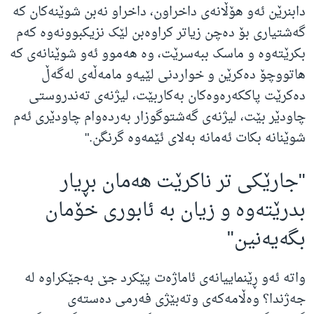
دابنرێن ئه‌و هۆڵانه‌ی داخراون، داخراو نه‌بن شوێنه‌کان که‌
گه‌شتیاری بۆ ده‌چن زیاتر کراوه‌بن لێک نزیکبوونه‌وه‌ که‌م
بکرێته‌وه‌ و ماسک ببه‌سرێت، وه‌ هه‌موو ئه‌و شوێنانه‌ی که‌
هاتووچۆ ده‌کرێن و خواردنی لێیه‌و مامه‌ڵه‌ی له‌گه‌ڵ
ده‌کرێت پاککه‌ره‌وه‌کان به‌کاربێت، لیژنه‌ی ته‌ندروستی
چاودێر بێت، لیژنه‌ی گه‌شتوگوزار به‌رده‌وام چاودێری ئه‌م
شوێنانه‌ بکات ئه‌مانه‌ به‌لای ئێمه‌وه‌ گرنگن
."
"
جارێکی تر ناکرێت هه‌مان بڕیار
بدرێته‌وه‌ و زیان به‌ ئابوری خۆمان
بگه‌یه‌نین
"
واتە ئەو ڕێنماییانەی ئاماژەت پێکرد جێ بەجێکراوە لە
جەژندا؟ وەڵامەکەی وتەبێژی فەرمی دەستەی