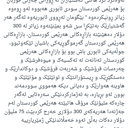
لەوەکرد کرد هاتنی گەشتیاران لە ڕۆژانی جەژنی قوربان
بۆ هەرێمی کوردستان سودی ئابوری هەبووە لەو ڕوەوە
زیاتر ڕونیکردەوە " بێگومان له‌ڕووی ئابوریه‌وه‌ ئه‌گه‌ر هه‌ر
گه‌شتیارێک به‌تێکڕا سێ شه‌و بمێنێته‌وه‌ زیاتر له‌ 300
دۆلار ده‌هێنێته‌ بازاڕه‌کانی هه‌رێمی کوردستان، بازاڕه‌کانی
هه‌رێمی کوردستان گه‌رموگوڕیه‌کی باشیان تێکه‌وتبوو،
جوڵه‌یه‌کی ئابوری باش بوو بۆ بازاڕه‌کانی هه‌رێمی
کوردستان ته‌نانه‌ت له‌ ته‌کسیه‌ک و میوه‌فرشێک و
چه‌ره‌سات فرۆشێک و شه‌ربه‌ت فرۆشێک و دوکاندارێک و
ده‌ستگێڕێک و ڕیستۆرانتێک و ئوتێلێک و مۆتێلێک و
هاوینه‌ هه‌وارێک و ده‌یانی دیکه‌ هه‌مووی سوودمه‌ند
بوون له‌و بڕیاره‌
، به‌ ئه‌ژمارکردنێکی سه‌ره‌تایی ئه‌گه‌ر
چاره‌که‌ ملیۆنێک مرۆڤ هاتبێته‌ هه‌رێمی کوردستان له‌م
جه‌ژنه‌دا هه‌ریه‌که‌ی 300 دۆلاری خه‌رج کردبێت 75 ملیۆن
دۆلار ده‌کات به‌ڵێ ئه‌وه‌ خه‌مڵاندنێکی ژمێریارییه‌