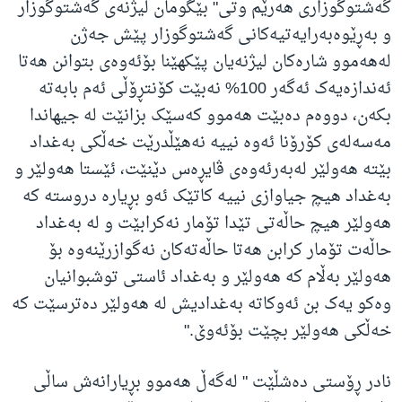
گەشتوگوزاری هەرێم وتی" بێگومان لیژنه‌ی گه‌شتوگوزار
و به‌ڕێوه‌به‌رایه‌تیه‌کانی گه‌شتوگوزار پێش جه‌ژن
له‌هه‌موو شاره‌کان لیژنه‌یان پێکهێنا بۆئه‌وه‌ی بتوانن هه‌تا
ئه‌ندازه‌یه‌ک ئه‌گه‌ر 100% نه‌بێت کۆنتڕۆڵی ئه‌م بابه‌ته‌
بکه‌ن، دووه‌م ده‌بێت هه‌موو که‌سێک بزانێت له‌ جیهاندا
مه‌سه‌له‌ی کۆرۆنا ئه‌وه‌ نییه‌ نه‌هێڵدرێت خه‌ڵکی به‌غداد
بێته‌ هه‌ولێر له‌به‌رئه‌وه‌ی ڤایڕه‌س دێنێت، ئێستا هه‌ولێر و
به‌غداد هیچ جیاوازی نییه‌ کاتێک ئه‌و بڕیاره‌ دروسته‌ که‌
هه‌ولێر هیچ حاڵه‌تی تێدا تۆمار نه‌کرابێت و له‌ به‌غداد
حاڵه‌ت تۆمار کرابن هه‌تا حاڵه‌ته‌کان نه‌گوازرێنه‌وه‌ بۆ
هه‌ولێر به‌ڵام که‌ هه‌ولێر و به‌غداد ئاستی توشبوانیان
وه‌کو یه‌ک بن ئه‌وکاته‌ به‌غدادیش له‌ هه‌ولێر ده‌ترسێت که‌
خه‌ڵکی هه‌ولێر بچێت بۆئه‌وێ
."
نادر ڕۆستی دەشڵێت " له‌گه‌ڵ هه‌موو بڕیارانه‌ش ساڵی