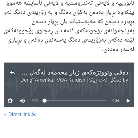
ئابورییه‌ و لایه‌نی ته‌ندروستیه‌ و لایه‌نی ئاسایشه‌ هه‌موو
پێکه‌وه‌ بڕیار ده‌ده‌ن به‌کۆی ده‌نگ و به‌ زۆرینه‌ی ده‌نگ ئه‌و
بڕیاره‌ ده‌ده‌ن که‌ مه‌به‌ستیانه‌ یان بڕیار ده‌ده‌ن
به‌پێچه‌وانه‌ی بۆچونه‌که‌ی ئێمه‌ یان ڕه‌چاوی بۆچوونه‌که‌ی
ئێمه‌ ده‌که‌ن به‌زۆرینه‌ی ده‌نگ په‌سه‌ندی ده‌که‌ن و بڕیاری
له‌سه‌ر ده‌ده‌ن
. "
دەقی وتووێژەکەی ژیار محەمەد لەگەڵ نادر ڕۆستەم Jul 26-021
by
دەنگی ئەمەریکا | Dengî Amerîka | VOA Kurdish
No media source currently available
0:00
9:34
Direct link