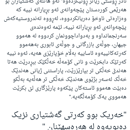
نادر ڕۆستی زیاتر ڕونیکردەوە" ئه‌و هاتنه‌ی گه‌شتیاران بۆ
هەرێمی کوردستان پێچه‌وانه‌ی ئه‌و بڕیارانه‌ نییه‌ که‌
وەزارەتی ناوخۆ ده‌ریانکردووه‌، له‌ڕووه‌ ته‌ندروستیه‌که‌ش
پێچه‌وانه‌ی ئه‌و بڕیارانه‌ نییه‌، ئێمه‌ ئه‌وه‌نده‌ی
سه‌رنجمانداوه‌ و به‌دواداچوونمان کردووه‌ له‌ هه‌موو
جیهان، جوڵه‌ی بازرگانی و جوڵه‌ی ئابوری به‌هه‌موو
که‌رته‌کانییه‌وه‌ ئاساییه‌ به‌ڵام خۆپارێزی هه‌یه‌، ئه‌وه‌ نییه‌
که‌رتێک دابخرێت و نانی کۆمه‌ڵه‌ خه‌ڵکێک ببڕدرێت هه‌تا
هه‌ندێ خه‌ڵکی تر بپارێزرێت، پاراستنی ژیانی هه‌ندێک
خه‌ڵک له‌سه‌ر بژێوی هه‌ندێک خه‌ڵکی تر هه‌ڵه‌یه‌ به‌ڵکو
ده‌بێت هه‌موو ئاسته‌کان پێکه‌وه‌ پارێزگاری لێ بکرێت
هه‌مووی یه‌ک کۆمه‌ڵگه‌یه‌
."
"
خه‌ریک بوو که‌رتی گه‌شتیاری نزیک
ده‌بویه‌وه‌ له‌ هه‌ره‌سهێنان
"