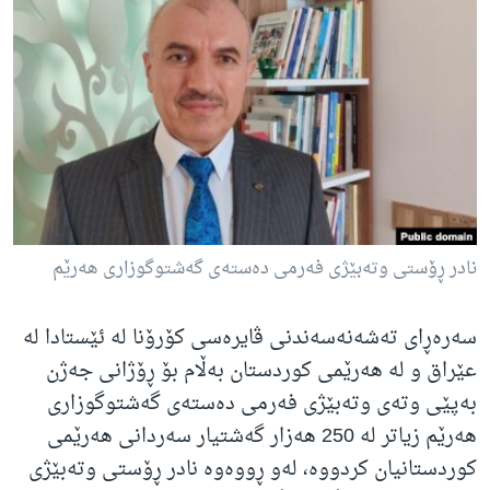
ژیان لە فەرهەنگدا
Learning English
FOLLOW US
زمانه‌کان
نادر ڕۆستی وتەبێژی فەرمی دەستەی گەشتوگوزاری هەرێم
سەرەڕای تەشەنەسەندنی ڤایرەسی کۆرۆنا لە ئێستادا لە
عێراق و لە هەرێمی کوردستان بەڵام بۆ ڕۆژانی جەژن
بەپێی وتەی وتەبێژی فەرمی دەستەی گەشتوگوزاری
هەرێم زیاتر لە 250 هەزار گەشتیار سەردانی هەرێمی
کوردستانیان کردووە، لەو ڕووەوە نادر ڕۆستی وتەبێژی