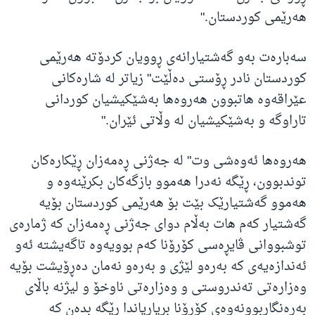
هه‌رێمی کوردستان
."
سەبارەت بەو گەشتیارانەی ڕوویان کردۆتە هەرێمی
کوردستان نادر ڕۆستی دەڵێت" زیاتر له‌ شاره‌کانی
عێراقه‌وه‌ هاتبوون هه‌روه‌ها به‌شێکیشیان کوردانی
تاراوگه‌ و به‌شێکیشیان له‌ وڵاتی ئێران
."
هەروەها ئەوەشی وت" له‌ جه‌ژنی ڕه‌مه‌زان ڕێکاره‌کان
توندبوون، ڕێگه‌ نه‌درا هه‌موو بازگه‌کان بکرێنه‌وه‌ و
هه‌موو گه‌شتیارێک بێت بۆ هه‌رێمی کوردستان بۆیه‌
گه‌شتیار که‌م هات به‌ڵام دوای جه‌ژنی ڕه‌مه‌زان که‌ ژماره‌ی
توشبووانی ڤایڕه‌سی کۆرۆنا که‌م بوویه‌وه‌ تاگه‌یشته‌ ئه‌و
ئه‌ندازه‌یه‌ی که‌ به‌ره‌و لێژی و به‌ره‌و نه‌مان ده‌ڕۆیشت بۆیه‌
وه‌زاره‌تی ته‌ندروستی و وه‌زاره‌تی ناوخۆ و لیژنه‌ باڵای
به‌ره‌نگاربوونه‌وه‌ی کۆرۆنا بڕیاریاندا ڕێگه‌ بده‌ن که‌