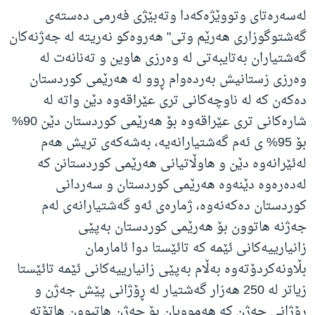
لەسەرەتای وتووێژەکەدا وتەبێژی فەرمی دەستەی
گەشتوگوزاری هەرێم وتی" هه‌روه‌کو نه‌ریته‌ له‌ جه‌ژنه‌کان
گه‌شتیاران به‌تایبه‌تی له‌ وه‌رزی هاوین و ته‌نانه‌ت له‌
وه‌رزی زستانیش به‌رده‌وام ڕوو له‌ هه‌رێمی کوردستان
ده‌که‌ن که‌ له‌ ناوچه‌کانی تری عێراقه‌وه‌ دێن واته‌ له‌
شاره‌کانی تری عێراقه‌وه‌ بۆ هه‌رێمی کوردستان دێن 90%
بۆ 95% ی ئه‌م گه‌شتیارانه‌یه‌، به‌شه‌که‌ی تریش هه‌م
له‌ئێرانه‌وه‌ دێن و هاوڵاتیانی هه‌رێمی کوردستانن که‌
له‌ده‌ره‌وه‌ دێنه‌وه‌ هه‌رێمی کوردستان و سه‌ردانی
کوردستان ده‌که‌نه‌وه‌، ژماره‌ی ئه‌و گه‌شتیارانه‌ی له‌م
جه‌ژنه‌ هاتوون بۆ هه‌رێمی کوردستان به‌پێی
زانیارییه‌کانی ئێمه‌ که‌ تائێستا دوا ئامارمان
بڵاونه‌کردۆته‌وه‌ به‌ڵام به‌پێی زانیارییه‌کانی ئێمه‌ تائێستا
زیاتر له‌ 250 هه‌زار گه‌شتیار لە ڕۆژانی پێش جه‌ژن و
ڕۆژانی جه‌ژن که‌ هه‌موویان بۆ جه‌ژن هاتبوون هاتۆته‌