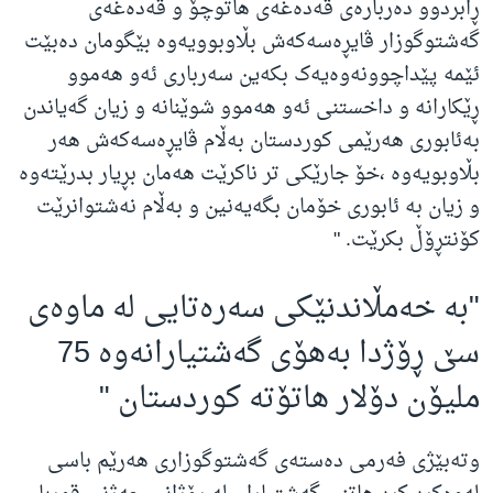
ڕابردوو دەربارەی قەدەغەی هاتوچۆ و قەدەغەی
گەشتوگوزار ڤایڕه‌سه‌که‌ش بڵاوبوویه‌وه‌ بێگومان ده‌بێت
ئێمه‌ پێداچوونه‌وه‌یه‌ک بکه‌ین سه‌رباری ئه‌و هه‌موو
ڕێکارانه‌ و داخستنی ئه‌و هه‌موو شوێنانه‌ و زیان گه‌یاندن
به‌ئابوری هه‌رێمی کوردستان به‌ڵام ڤایڕه‌سه‌که‌ش هه‌ر
بڵاوبویه‌وه‌ ،خۆ جارێکی تر ناکرێت هه‌مان بڕیار بدرێته‌وه‌
و زیان به‌ ئابوری خۆمان بگه‌یه‌نین و به‌ڵام نه‌شتوانرێت
کۆنتڕۆڵ بکرێت
. "
"
بە خەمڵاندنێکی سەرەتایی لە ماوەی
سێ ڕۆژدا بەهۆی گەشتیارانەوە 75
ملیۆن دۆلار هاتۆتە کوردستان
"
وتەبێژی فەرمی دەستەی گەشتوگوزاری هەرێم باسی