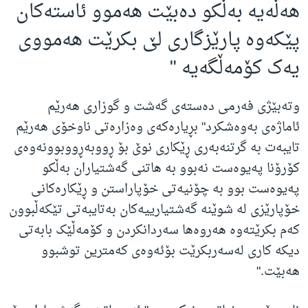
هه‌ڵه‌یه‌ به‌ڵکو ده‌بێت هه‌موو ئاسته‌کان
پێکه‌وه‌ پارێزگاری لێ بکرێت هه‌مووی
یه‌ک کۆمه‌ڵگه‌یه‌
"
وتەبێژی فەرمی دەستەی گەشت و گوزاری هەرێم
ئاماژەی بەوەشکرد" بڕیاره‌که‌ی وەزارەتی ناوخۆی هەرێم
تایبەت بە گرتنەبەری ڕێکاری نوێ بۆ ڕووبەڕووبوونەوەی
کۆرۆنا په‌یوه‌ست نه‌بوو به‌ هاتنی گه‌شتیاران به‌ڵکو
په‌یوه‌ست بوو به‌ چۆنیه‌تی خۆپاراستن و ڕێکاره‌کانی
خۆپارێزی له‌ شوێنه‌ گه‌شتیارییه‌کان به‌تایبه‌تی تێکه‌ڵبوون
که‌م بکرێته‌وه‌ هه‌روه‌ها سه‌ردانکردن و کۆمه‌ڵێک بابه‌تی
دیکه‌ کاری له‌سه‌ربکرێت بۆئه‌وه‌ی که‌مترین توشبوو
هه‌بێت
."