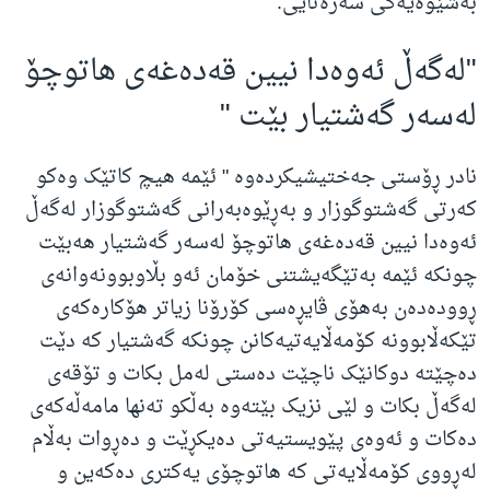
به‌شێوه‌یه‌کی سه‌ره‌تایی
."
"
له‌گه‌ڵ ئه‌وه‌دا نیین قه‌ده‌غه‌ی هاتوچۆ
له‌سه‌ر گه‌شتیار بێت
"
نادر ڕۆستی جەختیشیکردەوە " ئێمه‌ هیچ کاتێک وه‌کو
که‌رتی گه‌شتوگوزار و به‌ڕێوه‌به‌رانی گه‌شتوگوزار له‌گه‌ڵ
ئه‌وه‌دا نیین قه‌ده‌غه‌ی هاتوچۆ له‌سه‌ر گه‌شتیار هەبێت
چونکه‌ ئێمه‌ به‌تێگه‌یشتنی خۆمان ئه‌و بڵاوبوونه‌وانه‌ی
ڕووده‌ده‌ن به‌هۆی ڤایڕه‌سی کۆرۆنا زیاتر هۆکاره‌که‌ی
تێکه‌ڵابوونه‌ کۆمه‌ڵایه‌تیه‌کانن چونکه‌ گه‌شتیار که‌ دێت
ده‌چێته‌ دوکانێک ناچێت ده‌ستی له‌مل بکات و تۆقه‌ی
له‌گه‌ڵ بکات و لێی نزیک بێته‌وه‌ به‌ڵکو ته‌نها مامه‌ڵه‌که‌ی
ده‌کات و ئه‌وه‌ی پێویستیه‌تی ده‌یکڕێت و ده‌ڕوات به‌ڵام
له‌ڕووی کۆمه‌ڵایه‌تی که‌ هاتوچۆی یه‌کتری ده‌که‌ین و