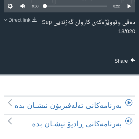
ژیان لە فەرهەنگدا
0:00
8:22
Learning English
ده‌قی وتووێژه‌كه‌ی كاروان گه‌زنه‌یی Sep
Direct link
FOLLOW US
18/020
زمانه‌کان
Share
به‌رنامه‌کانی ته‌له‌فیزیۆن نیشـان بده‌
به‌رنامه‌کانی ڕادیۆ نیشـان بده‌