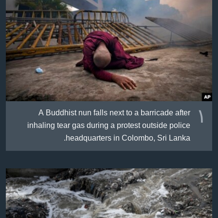
ژیان لە فەرهەنگدا
Learning English
FOLLOW US
زمانه‌کان
١
A Buddhist nun falls next to a barricade after
inhaling tear gas during a protest outside police
headquarters in Colombo, Sri Lanka.