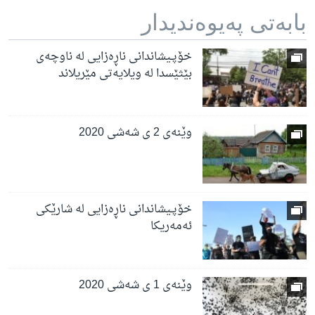
بابه‌تی په‌یوه‌ندیدار
خۆپـیشاندانی ناڕەزایی لە ناوچەی
بێثێسدا لە ویلایەتی مێریلاند
وێنەی 2 ی شەشی 2020
خۆپـیشاندانی ناڕەزایی لە شارێکی
ئەمەریکا
وێنەی 1 ی شەشی 2020