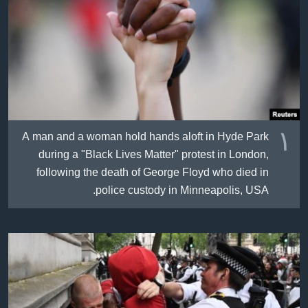
ژیان لە فەرهەنگدا
Learning English
FOLLOW US
زمانه‌کان
١
A man and a woman hold hands aloft in Hyde Park
during a "Black Lives Matter" protest in London,
following the death of George Floyd who died in
police custody in Minneapolis, USA.