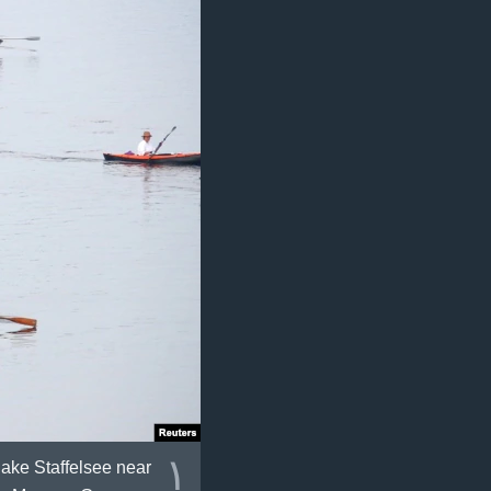
ژیان لە فەرهەنگدا
١
lake Staffelsee near