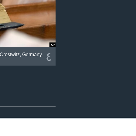
٤
 Crostwitz, Germany.