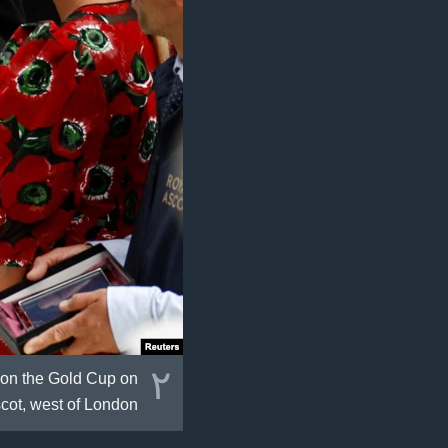
٢
 won the Gold Cup on
scot, west of London.