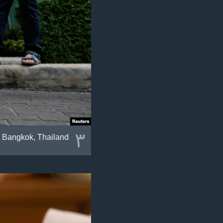
٣
n Bangkok, Thailand.