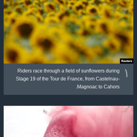
ژیان لە فەرهەنگدا
Learning English
FOLLOW US
زمانه‌کان
١
Riders race through a field of sunflowers during
Stage 19 of the Tour de France, from Castelnau-
Magnoac to Cahors.