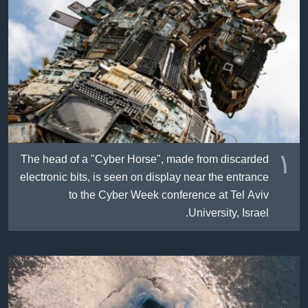
ژیان لە فەرهەنگدا
Learning English
FOLLOW US
زمانه‌کان
١
The head of a "Cyber Horse", made from discarded
electronic bits, is seen on display near the entrance
to the Cyber Week conference at Tel Aviv
University, Israel.