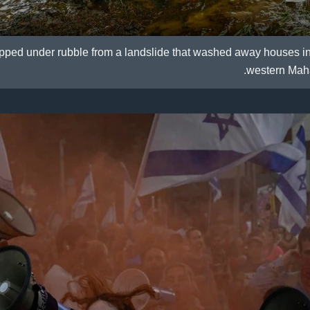
pped under rubble from a landslide that washed away houses in 
western Mahar