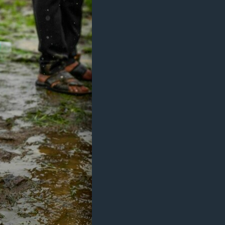
ژیان لە فەرهەنگدا