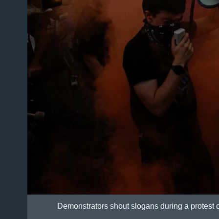
Demonstrators shout slogans during a protest 