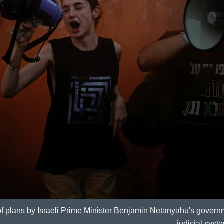
of plans by Israeli Prime Minister Benjamin Netanyahu's govern