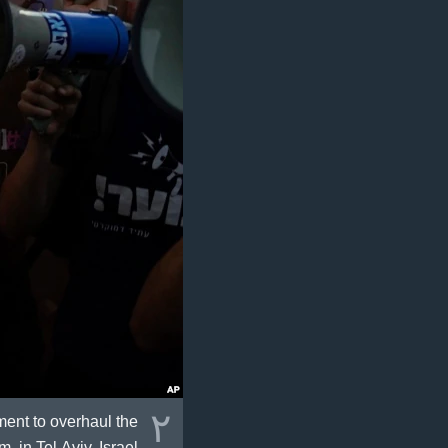
٢
ment to overhaul the