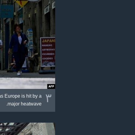
٣
 Europe is hit by a
major heatwave.