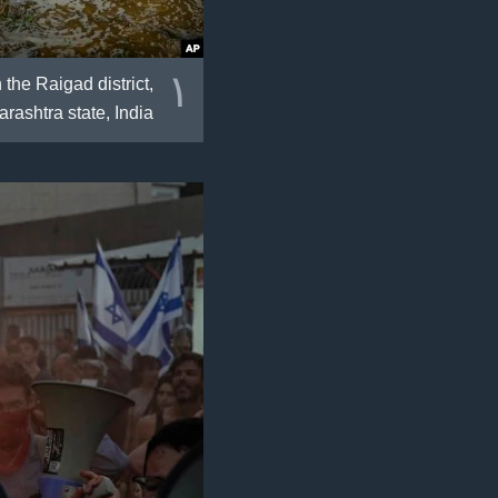
١
the Raigad district,
ashtra state, India.