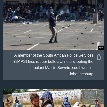
ژیان لە فەرهەنگدا
Learning English
FOLLOW US
زمانه‌کان
٥
A member of the South African Police Services
(SAPS) fires rubber bullets at rioters looting the
Jabulani Mall in Soweto, southwest of
Johannesburg.