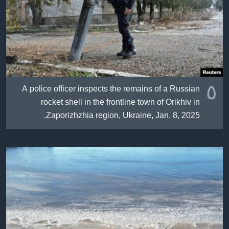
ژیان لە فەرهەنگدا
Learning English
FOLLOW US
٥
A police officer inspects the remains of a Russian
زمانه‌کان
rocket shell in the frontline town of Orikhiv in
Zaporizhzhia region, Ukraine, Jan. 8, 2025.