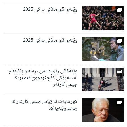
وێنەی 5ی مانگی یەکی 2025
وێنەی 3ی مانگی یەکی 2025
وێنەکانی ڕێوڕەسمی پرسە و ڕێزلێنان
لە سەرۆکی کۆچکردووی ئەمەریکا
جیمی کارتەر
کورتەیەک لە ژیانی جیمی کارتەر لە
چەند وێنەیەکدا