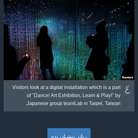
٤
Visitors look at a digital installation which is a part
of "Dance! Art Exhibition, Learn & Play!" by
Japanese group teamLab in Taipei, Taiwan.
زیاتر نیشـان بده‌