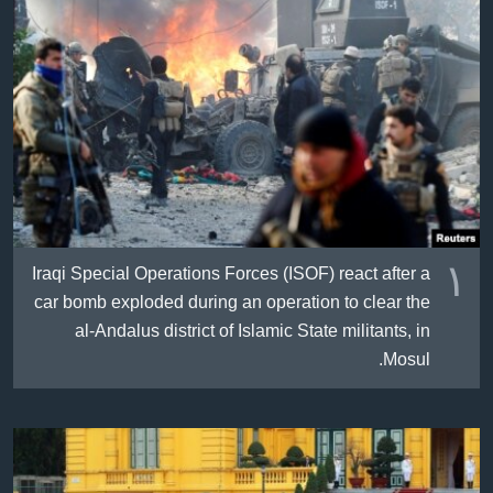
ژیان لە فەرهەنگدا
Learning English
FOLLOW US
زمانه‌کان
١
Iraqi Special Operations Forces (ISOF) react after a
car bomb exploded during an operation to clear the
al-Andalus district of Islamic State militants, in
Mosul.