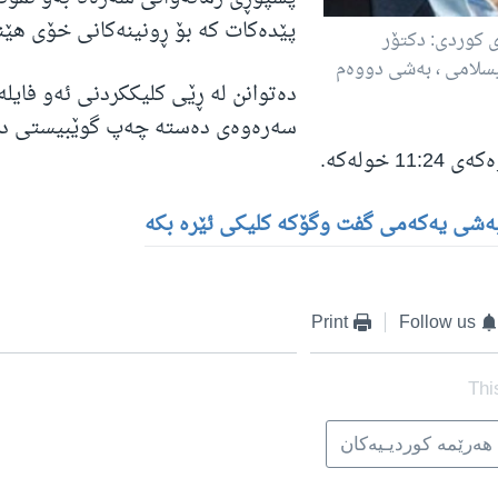
پێده‌کات که‌ بۆ ڕونینه‌کانی خۆی هێناو
ی کوردی: دکتۆر
سلامی ، به‌شی دووه‌م
ده‌توانن له‌ ڕێی کلیککردنی ئه‌و فایله‌ 
سه‌ره‌وه‌ی ده‌سته‌ چه‌پ گوێبیستی د
1 خوله‌که‌.
به‌شی یه‌که‌می گفت وگۆکه کلیکی ئێره‌ بکه‌
Print
Follow us
Thi
هه‌رێمه‌ کوردیـیه‌کان