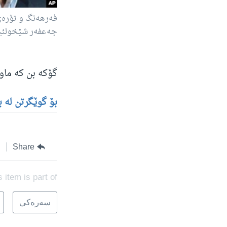
فه‌رهه‌نگ و تۆره‌
جه‌عفه‌ر شێخولئی
گۆکه‌ بن که‌ ماوه‌که‌ی 1:24
بۆ گوێگرتن له‌ 
Share
s item is part of
سه‌ره‌کی