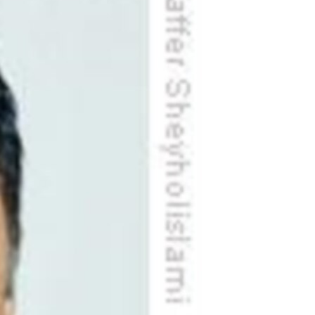
ژیان لە فەرهەنگدا