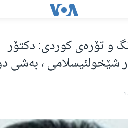
نگ و تۆره‌ی کوردی: دکتۆر
ر شێخولئیسلامی ، به‌شی دو