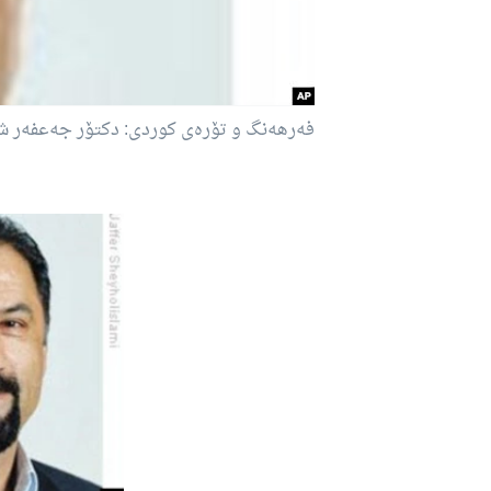
فه‌رهه‌نگ و تۆره‌ی کوردی: دکتۆر جه‌عفه‌ر 