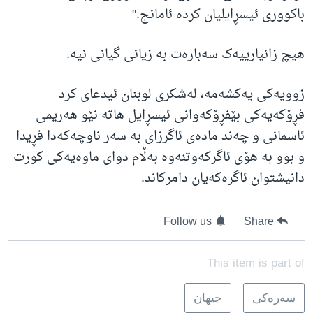
باکووری ئیسڕایلیان کرده‌ ئامانج."
هیچ زانیارییه‌ک سه‌باره‌ت به‌ زیانی گیانی نیه‌.
زوویه‌کی یه‌کشه‌مه‌، له‌شکری لوبنان ئیدعای کرد
فڕۆکه‌یه‌کی بێفڕۆکه‌وانی ئیسڕایل هاته‌ نێو هه‌ریمی
ئاسمانی و چه‌ند ماده‌ی ئاگرزای به‌ سه‌ر ناوچه‌که‌دا فڕیدا
و بوو به‌ هۆی ئاگرکه‌وتنه‌وه‌ به‌ڵام دوای ماوه‌یه‌کی کورت
دانیشتوان ئاگره‌که‌یان دامرکاند.
Follow us
Share
This item is part of
سه‌ره‌کی
جیهان