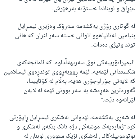
عێڕاق و لوبناندا خستۆته‌ به‌رهێرش.
له‌ گوتاری رۆژی یه‌کشه‌مه‌ سه‌رۆک وه‌زیری ئیسڕایل
بنیامین نه‌تانیاهوو تاوانی خسته‌ سه‌ر ئێران که‌ هانی
توند وتیژی ده‌دات.
"ئیمپراتۆرییه‌کی نوێ سه‌ریهه‌ڵداوه‌، که‌ ئامانجه‌که‌ی
شکستدانی ئێمه‌یه‌. ئێمه‌ ڕووبه‌ڕووی توندڕه‌وی ئیسلامین
که‌ لایه‌نی جۆراوجۆری هه‌یه‌، به‌ڵام له‌ کۆتاییدا،
گه‌وره‌ترین هه‌ڕه‌شه‌ به‌ سه‌ر بوونی ئێمه‌ له‌ لایه‌ن
ئێرانه‌وه‌ دێت."
له‌ شه‌ڕی یه‌کشه‌مه‌، لێدوانی له‌شکری ئیسڕایل ڕاپۆرتی
کرد "ژماره‌یه‌ک موشه‌کی دژه‌ تانک بنکه‌ی له‌شکری و
ئوتوموبیله‌کانی له‌شکری نزیک سنووری لوبنان له‌