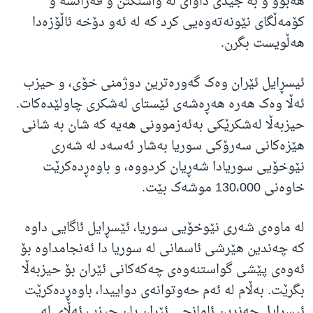
هه‌بوو و به‌ جیدی داوای له واشنگتن و فه‌رانسه‌ و
کۆمه‌ڵگای نێونه‌ته‌وه‌یی کرد که‌ له‌ ئه‌و دۆخه‌ ئاڵۆزه‌دا
هه‌ڵویست بگرن.
ئیسڕایل ئێران وه‌ک گه‌وره‌ترین دوژمنی خۆی، و حیزب
ئه‌ڵا وه‌ک هه‌ره‌ هه‌ڕه‌شه‌ی ئێستای له‌شکری چاولێده‌کات.
حیزبه‌ڵا له‌شکرێکی به‌ئه‌زموونی هه‌یه‌ که‌ شان به‌ شانی
هێزه‌کانی سه‌رۆکی سوریا به‌شار ئه‌سه‌د له‌ شه‌ری
نێوخۆیی سوریادا شه‌ڕیان کردووه‌، و باوه‌ڕده‌کرێت
خاوه‌نی 130،000 موشه‌ک بێت.
له‌ ماوه‌ی شه‌ری نێوخۆیی سوریا، ئێسڕایل ئاگایی داوه‌
که‌ چه‌ندین هێرشی ئاسمانی له‌ سوریا دا ئه‌نجامداوه‌ بۆ
ئه‌وه‌ی پێشی گواستنه‌وه‌ی چه‌که‌کانی ئێران بۆ حیزبه‌ڵا
بگرێت. به‌ڵام له‌ ئه‌م حه‌وتوانه‌ی دواییدا، باوه‌ڕده‌کرێت
ئیسڕایل چه‌ندین ئامانجی ئێران یان حیزب ئه‌ڵای له‌