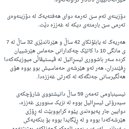
خێزانەکانییان ئاگادار کراونەتەوە.
دۆزینەی ئەم سێ تەرمە دوای هەفتەیەک لە دۆزینەوەی
تەرمی سێ بارمتەی دیکە لە غەززە دێت.
هەریەک لە یابلۆنکای 42 ساڵ و هێرناندێزی 32 ساڵ لە 7
ی مانگی 10 دا کاتێک چەکدارانی حەماس هێرشییان
کردە سەر باشووری ئیسڕائیل لە ڤیستیڤاڵی میوزیکەکەدا
ڕفێندران، هەر ئەو هێرشەی حەماسیش بوو بووە هۆی
هەڵگیرسانی جەنگەکە لە کەرتی غەززەدا.
نیسینباومی تەمەن 59 ساڵ دانیشتووی شارۆچکەی
سیدرۆتی ئیسڕائیل بووە لە نزیک سنووری غەززە،
دوایین جار پەیوەندی پێوە کرابووبێت لە ڕۆژی
هێرشەکەدا بووە و لە ڕێگایدا بووە بۆ بنکەیەکی
سەربازیی لەسەر سنوور تاوەکو کچەزاکەی بهێنێتەوە.