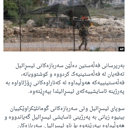
ژیان لە فەرهەنگدا
Learning English
FOLLOW US
زمانه‌کان
بەرپرسانی فەڵەستین دەڵێن سەربازەکانی ئیسڕائیل
تەقەیان لە فەڵەستینیەک کردووە و کوشتوویانە،
فەڵەستینییەکە هەوڵیداوە لە کەناراوەکانی ڕۆژئاواوە بە
پەرژینە ئاسایشییەکەی ئیسڕائیلدا بپەڕێتەوە.
سوپای ئیسڕائیل وتی سەربازەکانی گومانلێکراوێکییان
بینیوە زیانی بە پەرژینی ئاسایشی ئیسڕائیل گەیاندووە و
هەوڵیداوە بپەڕێتەوە بۆ ناو ئیسڕائیل. سەربازەکان