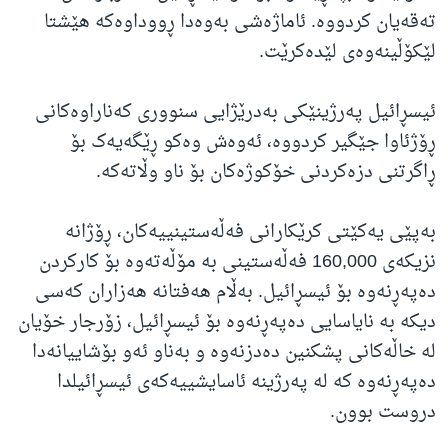
تەقەیان کردووە. ئاماژەشی بەوەدا ڕووداوەکە هێشتا
لێکۆڵینەوەی لێدەکرێت.
ئیسڕائیل پەرژینێکی بەدرێژایی سنووری کەناراوەکانی
ڕۆژئاوا جێگیر کردووە، ئەوەش وەکو ڕێگەیەک بۆ
ڕاگرتنی دزەکردنی خۆکوژەکان بۆ ناو وڵاتەکە.
بەپێی یەکێتی کرێکارانی فەڵەستینییەکان، ڕۆژانە
نزیکەی 160,000 فەڵەستینی بە مۆڵەتەوە بۆ کارکردن
دەپەڕنەوە بۆ ئیسڕائیل. بەڵام هەفتانە هەزاران کەسی
دیکە بە نایاسایی دەپەڕنەوە بۆ ئیسڕائیل، زۆرجار خۆیان
لە خاڵەکانی پشکنین دەدزنەوە و بەناو ئەو بۆشاییانەدا
دەپەڕنەوە کە لە پەرژینە ئاسایشییەکەی ئیسڕائیلدا
دروست بوون.