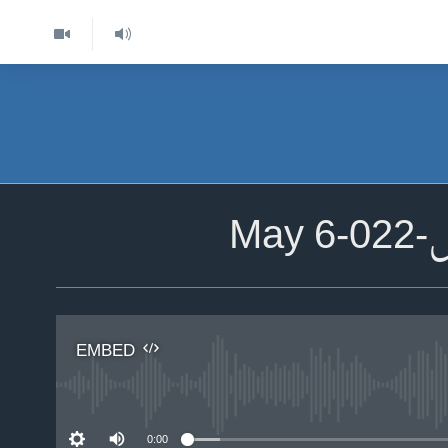
Ma
EMBED
No 
0:00