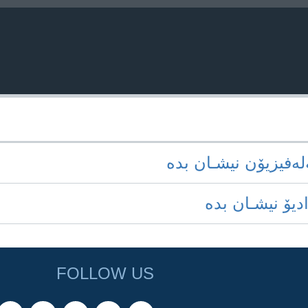
‌له‌فیزیۆن نیشـان بده‌
ادیۆ نیشـان بده‌
FOLLOW US