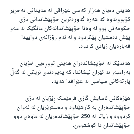
هه‌ینی ده‌یان هه‌زار که‌سی عێراقی له‌ مه‌یدانی ته‌حریر
کۆبوونه‌وه‌ که‌ هه‌ره‌ گه‌وره‌ترین خۆپێشاندانی دژی
حکومه‌تی بوو‌ له‌ وه‌تا خۆپێشاندانه‌کان مانگێک له‌ مه‌و
پێش ده‌ستیان پێکردوه‌ و له‌ ئه‌م رۆژانه‌ی دواییدا
قه‌باره‌یان زیادی کردوه.
هه‌ندێک له‌ خۆپێشانده‌ران هه‌ینی تووڕه‌یی خۆیان
به‌رامبه‌ر به‌ ئێران نیشاندا، که‌ په‌یوه‌ندی نزیکی له‌ گه‌ڵ
پارته‌کانی سیاسی له‌ عێڕاقدا هه‌یه‌.
هێزه‌کانی ئاسایش گازی فرمێسک ڕێژیان له‌ دژی
خۆپێشانده‌ران به‌ کارهێناوه‌ و ده‌سترێژیان له‌ ئه‌وان
کردووه‌ و زیاتر له‌ 250 خۆپێشانده‌ریان له‌ ماوه‌ی دوو
خۆپێشاندان دا کوشتوون.