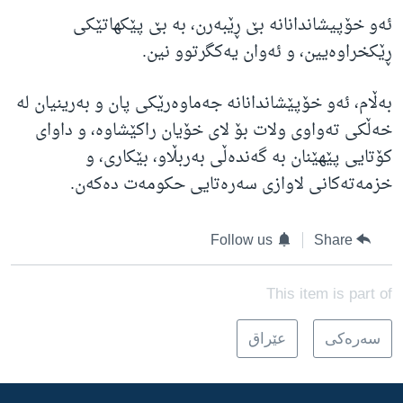
ئه‌و خۆپیشاندانانه‌ بێ ڕێبه‌رن، به‌ بێ پێکهاتێکی
ڕێکخراوه‌یین، و ئه‌وان یه‌کگرتوو نین.
به‌ڵام، ئه‌و خۆپێشاندانانه‌ جه‌ماوه‌رێکی پان و به‌رینیان له‌
خه‌ڵکی ته‌واوی ولات بۆ لای خۆیان راکێشاوه‌، و داوای
کۆتایی پێهێنان به‌ گه‌نده‌ڵی به‌ربڵاو، بێکاری، و
خزمه‌ته‌کانی لاوازی سه‌ره‌تایی حکومه‌ت ده‌که‌ن.
Follow us
Share
This item is part of
سه‌ره‌کی
عێراق