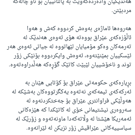
هەندێکیان وادەردەکەوێت بە پاڵنانییان بۆ ناو چاڵەکە
مردبێتن.
هەروەها ئاماژەی بەوەش کردووە کەش و هەوا
ئاڵۆزەکەی عێراق بووەتە هۆی ئەوەی هەندێک لە
تەرمەکان وەکو مۆمیایان لێهاتووە لە جیاتی ئەوەی هەر
ئێسکییان بمێنێتەوە، ئەوەش وایکردووە بۆنێکی زۆر
توند و ناخۆشییان لێبێت کاتێک گۆڕەکە هەڵدراوەتەوە.
بڕیارەکەی حکومەتی عێراق بۆ کۆتایی هێنان بە
ئەرکەکەی تیمەکەی نەتەوە یەکگرتووەکان بەشێکە لە
هەوڵێکی فراوانتری عێراق بۆ جەختکردنەوە لە
سەروەری نیشتیمانی خۆی لە کاتێکدا کە هێزەکانی
ئەمەریکا هێشتا لە وڵاتەکەدا ماونەتەوە و زۆرێک لە
سیاسییەکانی عێراقیش زۆر نزیکن لە ئێرانەوە.