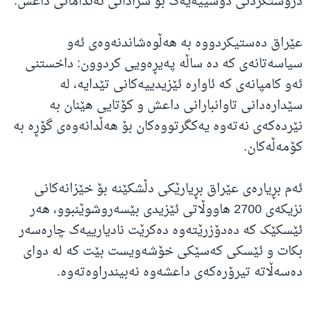
دروستکردنی دۆسییەیەک بۆ سزادانی ئەندامانی داعش.
عێراق دەستیکردووە بە هەڵوەشاندنەوەی ئەو
سیاسەتانەی کە دە ساڵە پەیڕەویی کردوون: داخستنی
ئەو کامپانەی کە ئاوارە ئێزیدییەکانی تێدایە، لە
سێدارەدانی تاوانبارانی داعش و کۆتایی هێنان بە
نێردەکەی نەتەوە یەکگرتووەکان بۆ هەڵدانەوەی گۆڕە بە
کۆمەڵەکان.
ئەم بڕیارەی عێراق بڕیارێکی دڵشکێنە بۆ خێزانەکانی
نزیکەی 2700 هاووڵاتی ئێزیدی بێسەروشوێنبوو، هەر
ئێسکێک کە دەدۆزرێتەوە دەکرێت نادیارییەک چارەسەر
بکات و ئێسکی کەسێکی خۆشەویست بێت کە لە دوای
دەسەڵاتە تیرۆرەکەی داعشەوە نەبیندراوەتەوە.