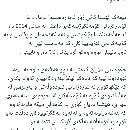
داعشەوە.
تیمەکە ئێستا کاتی زۆر لەبەردەستدا نەماوە بۆ
تۆمارکردنی کۆمەڵکوژییەکەی داعش لە ساڵی 2014 دا،
لە هەڵمەتێکیدا بۆ کوشتن و ئەشکەنجەدان و ڕفاندن و بە
کۆیلەکردنی ئێزیدییەکان، کە مەبەست لێی لە
ناوبردنییان بووە وەکو گروپێکی نەژادی و ئایینی.
حکومەتی عێراق کەمتر لە دوو هەفتەی داوە بە تیمە
نێودەوڵەتییەکە تاوەکو لێکۆڵینەوەکانییان تەواو بکەن،
کە پێکهاتوون لە شارەزایانی نێودەوڵەتی و بەرپرسن لە
هەڵدانەوەی گۆڕە بە کۆمەڵەکان لە دەرەوەی تەلەعفەری
عێراق، هێشتا دەیان گۆڕی بە کۆمەڵی دیکە ماونەتەوە
کە هەڵنەدراونەتەوە و نەتەوە یەکگرتووەکان دەڵێت ئەو
گۆڕە بە کۆمەڵانە بەڵگەی گرنگییان تێدایە بۆ