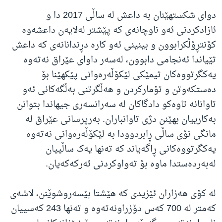
دوای شکستهێنان بە داعش لە ساڵی 2017 دا و
ئازادکردنی ئەو ناوچانەی کە پێشتر لەلایەن داعشەوە
کۆنتڕۆڵکرابوون و بینینی ئەو کارە دڕندانانەی کە داعش
تێیاندا ئەنجامی دابوون، لەسەر داوای عێراق نەتەوە
یەکگرتووەکان تیمێکی لێکۆڵەرەوانی پێکهێنا بۆ
دەستکەوتن و تۆمارکردن و هەڵگرتنی بەڵگەکانی ئەو
تاوانانە تاوەکو دادگاکان لە سەرانسەری جیهاندا بتوانن
بەکارییان بهێنن دژی تاوانباران. بەرپرسانی عێراق لە
مانگی نۆی ساڵی ڕابردوودا بە لێکۆڵەرەوانی نەتەوە
یەکگرتووەکانی ڕاگەیاند کە تەنها یەک ساڵییان
لەبەردەستدا ماوە بۆ تەواوکردنی ئەرکەکەیان.
لە کۆی هەزاران ئێزیدی کە هێشتا بێسەروشوێنن، لاشەی
کەمتر لە 700 کەس دۆزراونەتەوە و تەنها 243 کەسییان