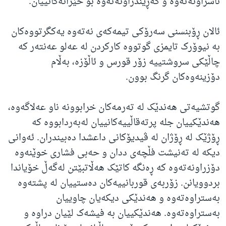
ناسراونەتەوە و گەڕێندراونەتەوە بۆ خێزانەکانییان.
ئالان ڕۆبنسنی سەرۆکی تیمەکەی نەتەوە یەکگرتووەکان
بە نیوۆرک تایمزی گوتووە کارکردن لە عەلو عەنتەر کە
چاڵێکی سروشتییە زۆر قورس و ئاڵۆزە، بەڵام
دۆزینەوەکان گرنگ بوون.
گوتشیەتی هەندێک لە تەرمەکان خرابوونە ناو عەلاگەوە،
هەندێکییان جلە پرتەقاڵییەکانییان لەبەردابووە کە
ڕۆژێک لە ڕۆژان لە ڤیدیۆکانی داعشدا دەبیندران. ئەوانی
دیکە لە تەنیشت فڵچەی ددان و حەبی فشاری خوێنەوە
دۆزراونەتەوە کە ڕەنگە کاتێک هەڵاتبێتن لەگەڵ خۆیاندا
بردوویانن. زۆربەی قوربانییەکان دەستییان لە پشتەوە
بەستراوەتەوە و هەندێکی دیکەیان چاوییان
بەستراوەتەوە. هەندێکییان بە فیشەک لێیان دراوە و