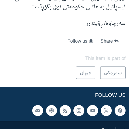
ئیسڕائیل بە هاتنی حکومەتی نوێ بگۆڕێت."
سەرچاوە/ ڕۆیتەرز
Follow us
Share
This item is part of
سه‌ره‌کی
جیهان
FOLLOW US