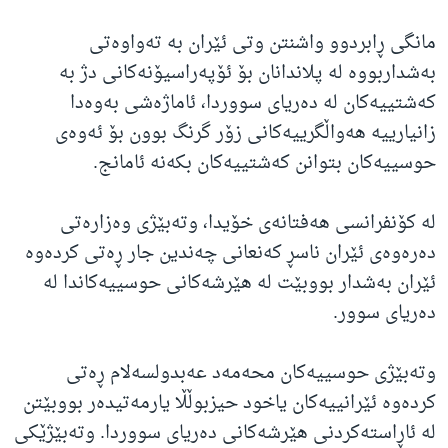
مانگی ڕابردوو واشنتن وتی ئێران بە تەواوەتی
بەشداربووە لە پلاندانان بۆ ئۆپەراسیۆنەکانی دژ بە
کەشتییەکان لە دەریای سووردا، ئاماژەشی بەوەدا
زانیارییە هەواڵگرییەکانی زۆر گرنگ بوون بۆ ئەوەی
حوسییەکان بتوانن کەشتییەکان بکەنە ئامانج.
لە کۆنفرانسی هەفتانەی خۆیدا، وتەبێژی وەزارەتی
دەرەوەی ئێران ناسڕ کەنعانی چەندین جار ڕەتی کردەوە
ئێران بەشدار بووبێت لە هێرشەکانی حوسییەکاندا لە
دەریای سوور.
وتەبێژی حوسییەکان محەمەد عەبدولسەلام ڕەتی
کردەوە ئێرانییەکان یاخود حیزبوڵڵا یارمەتیدەر بووبێتن
لە ئاڕاستەکردنی هێرشەکانی دەریای سووردا. وتەبێژێکی