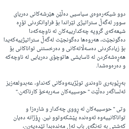
دوو شیکەرەوەی سیاسیی دەڵێن هێرشەکانی دەریای
سوور لەگەڵ ستراتیژی ئێراندا بۆ فراوانکردنی تۆڕە
شیعەکەی گروپە چەکدارییەکان لە ناوچەکەدا
دەگونجێت، هەروەها دەگونجێت لەگەڵ ستراتیژییەکەیدا
بۆ زیادکردنی دەسەڵاتەکانی و دەرخستنی تواناکانی بۆ
هەڕەشەکردن لە ئاسایشی هاتوچۆی دەریایی لە ناوچەکە
و دەرەوەشدا.
بەڕێوبەری ناوەندی توێژینەوەکانی کەنداو، عەبدولعەزیز
ئەلساگەر دەڵێت " حوسییەکان سەربەخۆ کارناکەن."
وتی " حوسییەکان لە ڕووی چەکدار و شارەزا و
تواناکانییەوە ئەوەندە پێشکەوتوو نین. ڕۆژانە دەیان
کەشتی بە تەنگەی باب ئەل مەندەبدا تێدەپەڕن،