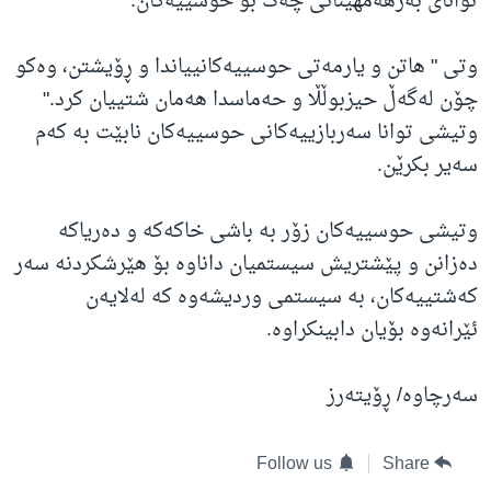
توانای بەرهەمهێنانی چەک بۆ حوسییەکان.
وتی " هاتن و یارمەتی حوسییەکانییاندا و ڕۆیشتن، وەکو
چۆن لەگەڵ حیزبوڵڵا و حەماسدا هەمان شتییان کرد."
وتیشی توانا سەربازییەکانی حوسییەکان نابێت بە کەم
سەیر بکرێن.
وتیشی حوسییەکان زۆر بە باشی خاکەکە و دەریاکە
دەزانن و پێشتریش سیستمیان داناوە بۆ هێرشکردنە سەر
کەشتییەکان، بە سیستمی وردیشەوە کە لەلایەن
ئێرانەوە بۆیان دابینکراوە.
سەرچاوە/ ڕۆیتەرز
Follow us
Share