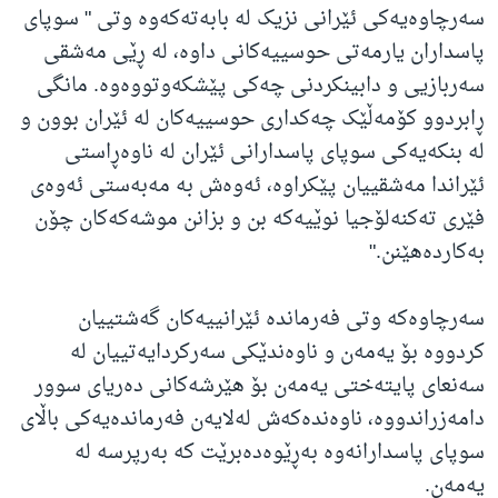
سەرچاوەیەکی ئێرانی نزیک لە بابەتەکەوە وتی " سوپای
پاسداران یارمەتی حوسییەکانی داوە، لە ڕێی مەشقی
سەربازیی و دابینکردنی چەکی پێشکەوتووەوە. مانگی
ڕابردوو کۆمەڵێک چەکداری حوسییەکان لە ئێران بوون و
لە بنکەیەکی سوپای پاسدارانی ئێران لە ناوەڕاستی
ئێراندا مەشقییان پێکراوە، ئەوەش بە مەبەستی ئەوەی
فێری تەکنەلۆجیا نوێیەکە بن و بزانن موشەکەکان چۆن
بەکاردەهێنن."
سەرچاوەکە وتی فەرماندە ئێرانییەکان گەشتییان
کردووە بۆ یەمەن و ناوەندێکی سەرکردایەتییان لە
سەنعای پایتەختی یەمەن بۆ هێرشەکانی دەریای سوور
دامەزراندووە، ناوەندەکەش لەلایەن فەرماندەیەکی باڵای
سوپای پاسدارانەوە بەڕێوەدەبرێت کە بەرپرسە لە
یەمەن.