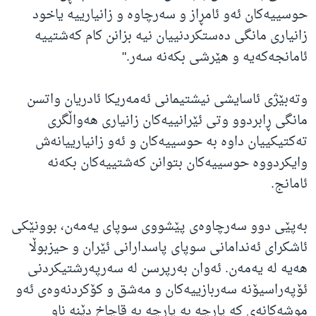
حوسییەکان ئەو ئامڕاز و سەرچاوە و زانیارییە یاخود
زانیاری مانگی دەستکردنییان نیە بزانن کام کەشتییە
ئامانجەکەیە و هێرشی بکەنە سەر."
وتەبێژی ئاسایشی نیشتیمانی ئەمەریکا ئادریان واتسن
مانگی ڕابردوو وتی ئێرانییەکان زانیاری هەواڵگری
تەکتیکییان داوە بە حوسییەکان و ئەو زانیارییانەش
وایکردووە حوسییەکان بتوانن کەشتییەکان بکەنە
ئامانج.
بەپێی دوو سەرچاوەی پێشووی سوپای یەمەن، بوونێکی
ئاشکرای ئەندامانی سوپای پاسدارانی ئێران و حیزبوڵا
هەیە لە یەمەن. ئەوان بەرپرسن لە سەرپەرشتیکردنی
ئۆپەراسیۆنە سەربازییەکان و مەشق و کۆکردنەوەی ئەو
موشەکانەی کە پارچە بە پارچە بە قاچاخ دێنە ناو