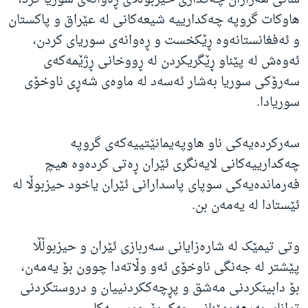
هاوکات گروپە چەکدارییە شیعەکانی لە عێراق و پاکستان
و ئەفغانستانەوە ڕێکخست و ڕەوانەی سوریای کردن،
ئەوەش لە پێناو ڕێگریکردن لە ڕووخانی ڕژێمەکەی
سەرۆکی سوریا بەشار ئەسەد لە ماوەی شەڕی ناوخۆی
سوریادا.
سەرکردەیەکی ناو هاوپەیمانێتییەکەی گروپە
چەکدارییەکانی لایەنگری ئێران ڕەتی کردەوە هیچ
فەرماندەیەکی سوپای پاسدارانی ئێران یاخود حیزبوڵا لە
ئێستادا لە یەمەن بن.
وتی تیمێک لە شارەزایانی سەربازی ئێران و حیزبوڵڵا
پێشتر لە جەنگی ناوخۆی ئەو وڵاتەدا چوون بۆ یەمەن،
بۆ دابینکردنی مەشق و پڕچەککردنییان و دروستکردنی