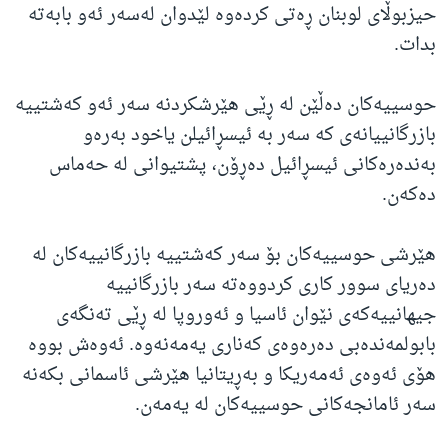
حیزبوڵای لوبنان ڕەتی کردەوە لێدوان لەسەر ئەو بابەتە
بدات.
حوسییەکان دەڵێن لە ڕێی هێرشکردنە سەر ئەو کەشتییە
بازرگانییانەی کە سەر بە ئیسڕائیلن یاخود بەرەو
بەندەرەکانی ئیسڕائیل دەڕۆن، پشتیوانی لە حەماس
دەکەن.
هێرشی حوسییەکان بۆ سەر کەشتییە بازرگانییەکان لە
دەریای سوور کاری کردووەتە سەر بازرگانییە
جیهانییەکەی نێوان ئاسیا و ئەوروپا لە ڕێی تەنگەی
بابولمەندەبی دەرەوەی کەناری یەمەنەوە. ئەوەش بووە
هۆی ئەوەی ئەمەریکا و بەڕیتانیا هێرشی ئاسمانی بکەنە
سەر ئامانجەکانی حوسییەکان لە یەمەن.