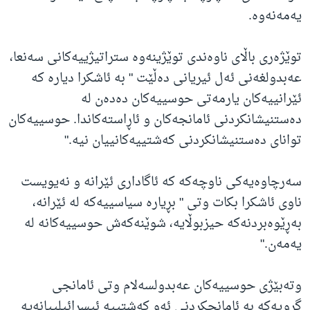
یەمەنەوە.
توێژەری باڵای ناوەندی توێژینەوە ستراتیژییەکانی سەنعا،
عەبدولغەنی ئەل ئیریانی دەڵێت " بە ئاشکرا دیارە کە
ئێرانییەکان یارمەتی حوسییەکان دەدەن لە
دەستنیشانکردنی ئامانجەکان و ئاڕاستەکاندا. حوسییەکان
توانای دەستنیشانکردنی کەشتییەکانییان نیە."
سەرچاوەیەکی ناوچەکە کە ئاگاداری ئێرانە و نەیویست
ناوی ئاشکرا بکات وتی " بڕیارە سیاسییەکە لە ئێرانە،
بەڕێوەبردنەکە حیزبوڵایە، شوێنەکەش حوسییەکانە لە
یەمەن."
وتەبێژی حوسییەکان عەبدولسەلام وتی ئامانجی
گروپەکە بە ئامانجکردنی ئەو کەشتییە ئیسڕائیلییانەیە