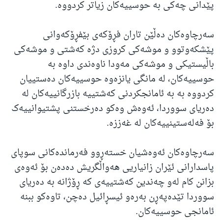
پێدانی چەکی بە حوسییەکان زیاتر کردووە.
سەرچاوەکان دەڵێن تاران فڕۆکەی بێفڕۆکەوانی
پێشکەوتوو و موشەکی کروزی دژە کەشتی و موشەکی
باڵیستیکی و موشەکی مەودا ناوەندی داوە بە
حوسییەکان، لە مانگی یانزەوە حوسییەکان دەستییان
کردووە بە بە ئامانجکردنی کەشتییە بازرگانییەکان لە
دەریای سووردا، ئەوەش وەکو دەرخستنی پشتیوانییەک
بۆ فەلەستینییەکان لە غەززە.
سەرچاوەکان ئەوەشیان خستەڕوو فەرماندەکانی سوپای
پاسدارانی ئێران زانیاریی هەواڵگریش دەدەن بۆ ئەوەی
بزانن کام لەو چەندین کەشتییەی کە ڕۆژانە بە دەریای
سووردا تێدەپەڕن بەرەو ئیسڕائیل دەچن، تاوەکو ببنە
ئامانجی حوسییەکان.