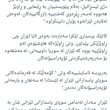
دژی ئیسڕائیل، بەڵام پێویستییان بە ڕێنمایی و ڕاوێژ
هەبووە لەسەر ڕێڕەوی کەشتییە بازرگانییەکان، ئەوەش
لەلایەن ئێرانەوە بۆیان دابینکراوە."
کاتێک پرسیاری لێکرا سەبارەت بەوەی ئایا ئێران چی
ڕاوێژێکی پێداون، وتی ڕاوێژەکە هاوشێوەی ئەو
ڕاوێژییە بووە کە ئێران لە سوریا داوییەتی، لە مەشقەوە
بۆ سەرپەرشتیکردنی ئۆپەراسیۆنەکان.
بەرپرسە ئاسایشییەکە وتی " کۆمەڵێک لە فەرماندەکانی
سوپای پاسدارانی ئێران لە ئێستادا لە سەنعان و یارمەتی
ئۆپەراسیۆنەکان دەدەن."
ئێران سەدان ئەندامی سوپای پاسدارانی ئێرانی شان بە
شانی هەزاران چەکداری حیزبوڵڵای ڕەوانەی سوریا کرد،