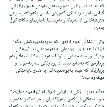
کە بەرەو ئیسڕائیل دەچن، بەبێ ئەوەی هیچ زیانێکی
گیانی یاخود زیانێکی گەورەی ماددی بکەوێتەوە. وتی
هێرشەکانی ئەمەریکا و بەڕیتانیا ناچارییان ناکات کۆڵ
بدەن.
وتی " نکۆڵی لەوە ناکەین کە پەیوەندییەکمان لەگەڵ
ئێراندا هەیە و سوودمان لە ئەزموونی ئێرانییەکان
وەرگرتووە لە مەشق و توانا سەربازییەکاندا، بەڵام ئەو
بڕیارەی کە یەمەن دەیدات بڕیارێکی سەربەخۆیە و
بڕیارێکە کە هیچ پەیوەندییەکی بە هیچ لایەنێکی
دیکەوە نیە."
بەڵام بەرپرسێکی ئاسایشی نزیک لە ئێرانەوە دەڵێت "
حوسییەکان فڕۆکەی بێفڕۆکەوان و موشەک و هەموو
شتێکی دیکەیان هەیە کە پێویست بێت بۆ شەڕەکەیان