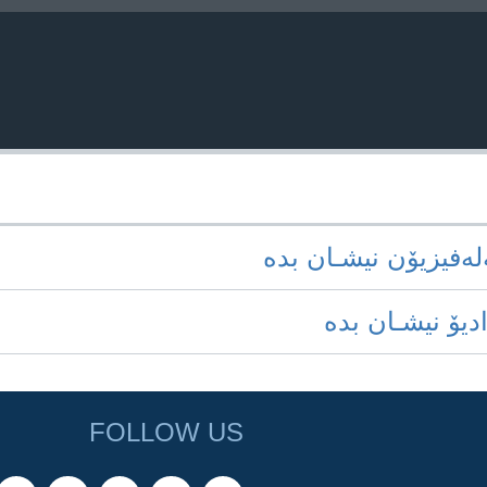
‌له‌فیزیۆن نیشـان بده‌
ادیۆ نیشـان بده‌
FOLLOW US