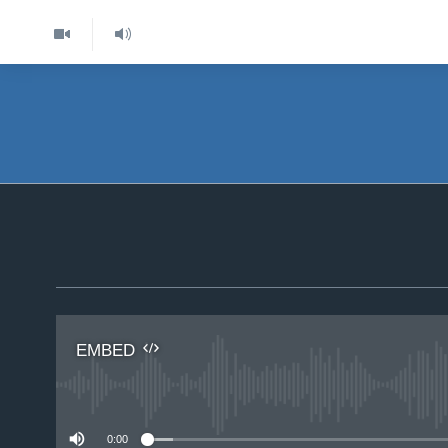
EMBED
No 
0:00