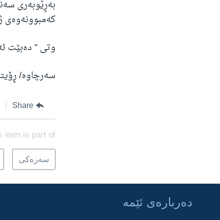
بەڕێوبەری سەن
کەمبوونەوەی ژم
وتی " دەبێت ئە
سەرچاوە/ ڕۆیتە
Share
s item is part of
سه‌ره‌کی
ده‌رباره‌ی ئێمه‌
Learning English