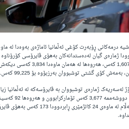
ودا ژمارەی گیان لەدەستدانەکان بەهۆی ڤایرۆسی کۆرۆناوە لە
بەرزبۆتەوە بۆ 1,607 کەس، هەروەها لە هەمان ماوەد
بەمەش کۆی گشتی توشبووان بەرزبۆوە بۆ 99,225 کەس.
ژ لەسەریەک ژمارەی توشبووان بە ڤایرۆسەکە لە ئەڵمانیا زیا
بەجۆرێک ڕۆژی دووشەممە 3,677 ک
لەدەستدابوو، بەڵام لە ماوەی 24 کاتژمێری ڕابردوودا 3
اوە.