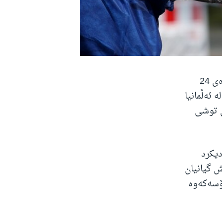
سەنتەری نەخۆشیە درمەکانی ڕۆبەرت کۆغی ئەڵمانیا ئاماژەی بەوەدا لە ماوەی 24
 ئەڵمانیا
ا 3,834 کەسی دیکەش توشی
دیکرد
ەس تۆمارکرابوون و هەروەها 92 کەسیش گیانیان
17 کەس بەهۆی ڤایرۆسەکەوە