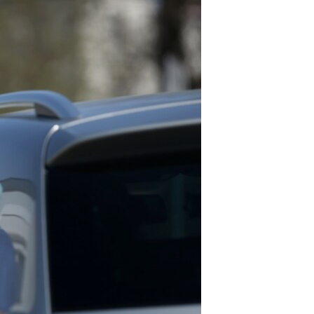
ژیان لە فەرهەنگدا