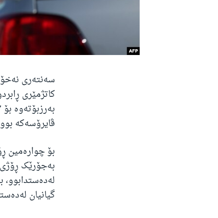
کاتژمێری ڕابردو
ڤایرۆسەکە بوون، 
بۆ چوارەمین ڕۆ
گیانیان لەدەستد