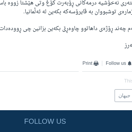
تەری نەخۆشیە درمەکانی ڕۆبەرت کۆغ وتی هێشتا زووە باس
ارەی توشبووان بە ڤایرۆسەکە بکەین لە ئەڵمانیا.
م چەند ڕۆژەی داهاتوو چاوەڕێ بکەین بزانین چی ڕوودەدات.
رز
Print
Follow us
Thi
جیهان
FOLLOW US