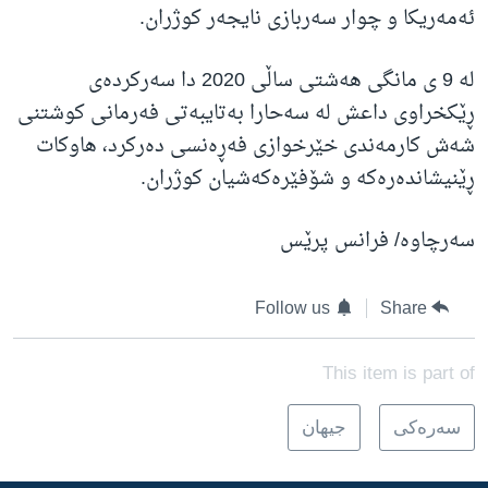
ئەمەریکا و چوار سەربازی نایجەر کوژران.
لە 9 ی مانگی هەشتی ساڵی 2020 دا سەرکردەی
ڕێکخراوی داعش لە سەحارا بەتایبەتی فەرمانی کوشتنی
شەش کارمەندی خێرخوازی فەڕەنسی دەرکرد، هاوکات
ڕێنیشاندەرەکە و شۆفێرەکەشیان کوژران.
سەرچاوە/ فرانس پرێس
Follow us
Share
This item is part of
سه‌ره‌کی
جیهان