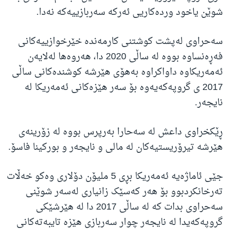
شوێن یاخود وردەکاریی ئەرکە سەربازییەکە نەدا.
سەحراوی لەپشت کوشتنی کارمەندە خێرخوازییەکانی
فەڕەنساوە بووە لە ساڵی 2020 دا، هەروەها لەلایەن
ئەمەریکاوە داواکراوە بەهۆی هێرشە کوشندەکانی ساڵی
2017 ی گروپەکەیەوە بۆ سەر هێزەکانی ئەمەریکا لە
نایجەر.
ڕێکخراوی داعش لە سەحارا بەرپرس بووە لە زۆرینەی
هێرشە تیرۆریستیەکان لە مالی و نایجەر و بورکینا فاسۆ.
جێی ئاماژەیە ئەمەریکا بڕی 5 ملیۆن دۆلاری وەکو خەڵات
تەرخانکردبوو بۆ هەر کەسێک زانیاری لەسەر شوێنی
سەحراوی بدات کە لە ساڵی 2017 دا لە هێرشێکی
گروپەکەیدا لە نایجەر چوار سەربازی هێزە تایبەتەکانی