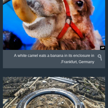
ژیان لە فەرهەنگدا
Learning English
FOLLOW US
زمانه‌کان
٩
A white camel eats a banana in its enclosure in
Frankfurt, Germany.